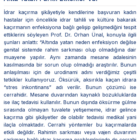
İdrar kaçırma şikâyetiyle kendilerine başvuran kadın
hastalar için öncelikle idrar tahlili ve kültüre bakarak
kaçırmanın enfeksiyona bağlı gelişip gelişmediğini tespit
ettiklerini söyleyen Prof. Dr. Orhan Ünal, konuyla ilgili
şunları anlattı: “Altında yatan neden enfeksiyon değilse
genital sistemde rahim sarkması olup olmadığına dair
muayene yapılır. Aynı zamanda mesane adalesinin
kasılmasında bir sorun olup olmadığı araştırılır. Bunun
anlaşılması için de urodinami adını verdiğimiz çeşitli
tetkikler kullanıyoruz. Öksürük, aksırıkla kaçan idrara
“stres inkontinans” adı verilir. Bunun çözümü ise
cerrahidir. Mesane duvarından kaynaklı bozukluklarda
ise ilaç tedavisi kullanılır. Bunun dışında öksürme gülme
sırasında olmayan tuvalete yetişememe, idrar gelince
kaçırma gibi şikâyetler de olabilir tedavisi medikal yani
ilaçla olmaktadır. Cerrahi yöntemler bu kaçırmalarda
etkili değildir. Rahimin sarkması veya vajen duvarının
sarkması bağlı idrar kaçırma problemlerinde de cerrahi