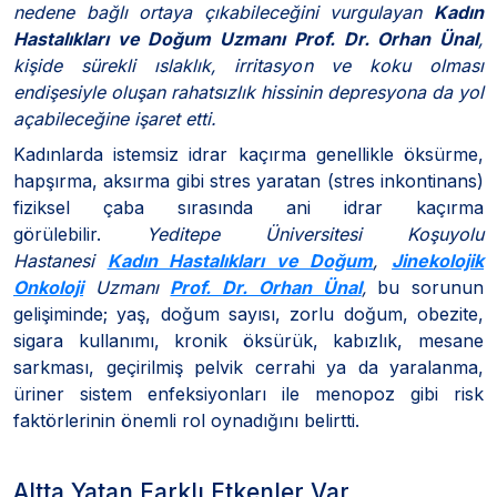
nedene bağlı ortaya çıkabileceğini vurgulayan
Kadın
Hastalıkları ve Doğum Uzmanı Prof. Dr. Orhan Ünal
,
kişide sürekli ıslaklık, irritasyon ve koku olması
endişesiyle oluşan rahatsızlık hissinin depresyona da yol
açabileceğine işaret etti.
Kadınlarda istemsiz idrar kaçırma genellikle öksürme,
hapşırma, aksırma gibi stres yaratan (stres inkontinans)
fiziksel çaba sırasında ani idrar kaçırma
görülebilir.
Yeditepe Üniversitesi Koşuyolu
Hastanesi
Kadın Hastalıkları ve Doğum
,
Jinekolojik
Onkoloji
Uzmanı
Prof. Dr. Orhan Ünal
,
bu sorunun
gelişiminde; yaş, doğum sayısı, zorlu doğum, obezite,
sigara kullanımı, kronik öksürük, kabızlık, mesane
sarkması, geçirilmiş pelvik cerrahi ya da yaralanma,
üriner sistem enfeksiyonları ile menopoz gibi risk
faktörlerinin önemli rol oynadığını belirtti.
Altta Yatan Farklı Etkenler Var