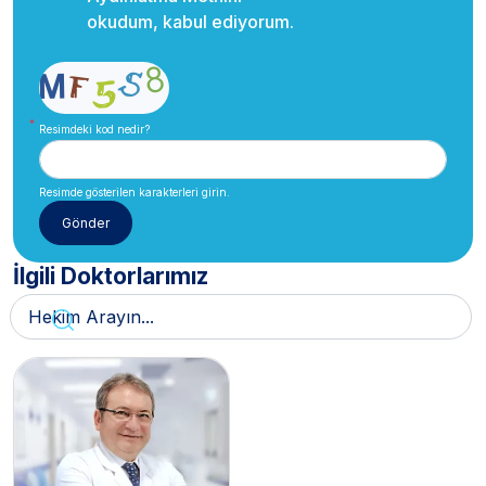
okudum, kabul ediyorum.
Resimdeki kod nedir?
Resimde gösterilen karakterleri girin.
İlgili Doktorlarımız