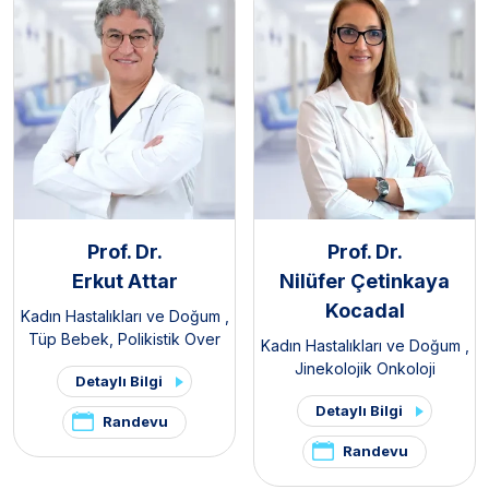
Prof. Dr.
Prof. Dr.
Erkut Attar
Nilüfer Çetinkaya
Kocadal
Kadın Hastalıkları ve Doğum
,
Tüp Bebek
,
Polikistik Over
Kadın Hastalıkları ve Doğum
,
Sendromu / PKOS ve
Jinekolojik Onkoloji
Detaylı Bilgi
Hirsutizm Kliniği
,
Pelvik Ağrı
ve Endometriozis Kliniği
Detaylı Bilgi
Randevu
Randevu