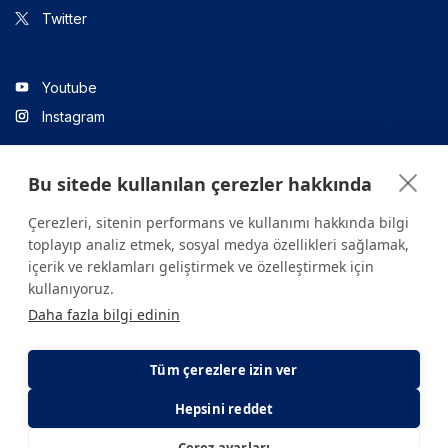
Twitter
Youtube
Instagram
Bu sitede kullanılan çerezler hakkında
Linkedin
Çerezleri, sitenin performans ve kullanımı hakkında bilgi
toplayıp analiz etmek, sosyal medya özellikleri sağlamak,
içerik ve reklamları geliştirmek ve özelleştirmek için
Sitede yer alan tüm içerikler yalnızca bilgilendirme amaçlıdır.
kullanıyoruz.
Sağlığınızla ilgili sorularınız için mutlaka doktoruza ya da bir sağlık
Daha fazla bilgi edinin
kuruluşuna başvurunuz.
Copyright © 2026. Yeditepe Üniversitesi Hastanesi. Tüm hakları
saklıdır.
Tüm çerezlere izin ver
Hepsini reddet
Gizlilik ve Çerez Politikası
KVKK Aydınlatma Metni
Çerez ayarları