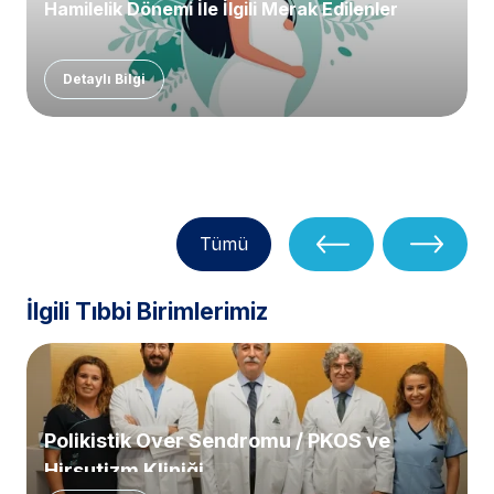
Hamilelik Dönemi İle İlgili Merak Edilenler
Detaylı Bilgi
Tümü
İlgili Tıbbi Birimlerimiz
Polikistik Over Sendromu / PKOS ve
Hirsutizm Kliniği