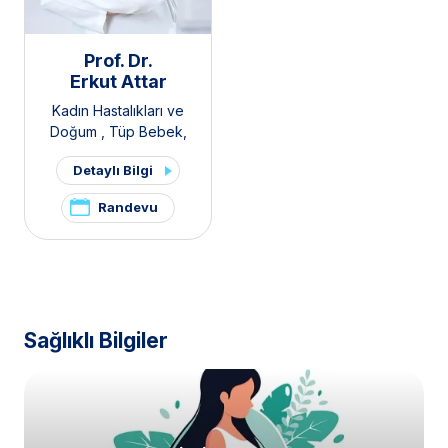
Prof. Dr.
Erkut Attar
Kadın Hastalıkları ve
Doğum
,
Tüp Bebek
,
Polikistik Over Sendromu /
Detaylı Bilgi
PKOS ve Hirsutizm Kliniği
,
Pelvik Ağrı ve
Randevu
Endometriozis Kliniği
Sağlıklı Bilgiler