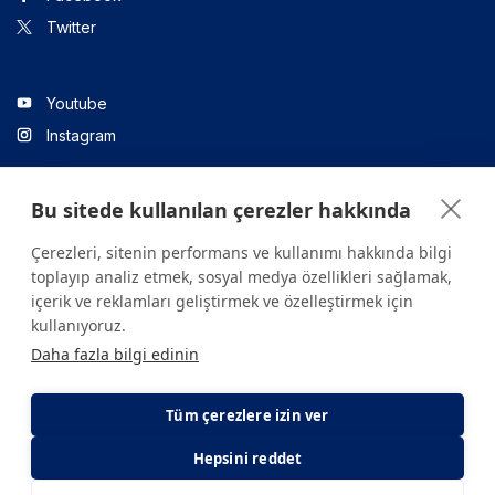
Twitter
Youtube
Instagram
Bu sitede kullanılan çerezler hakkında
Linkedin
Çerezleri, sitenin performans ve kullanımı hakkında bilgi
toplayıp analiz etmek, sosyal medya özellikleri sağlamak,
içerik ve reklamları geliştirmek ve özelleştirmek için
Sitede yer alan tüm içerikler yalnızca bilgilendirme amaçlıdır.
kullanıyoruz.
Sağlığınızla ilgili sorularınız için mutlaka doktoruza ya da bir sağlık
Daha fazla bilgi edinin
kuruluşuna başvurunuz.
Copyright © 2026. Yeditepe Üniversitesi Hastanesi. Tüm hakları
saklıdır.
Tüm çerezlere izin ver
Hepsini reddet
Gizlilik ve Çerez Politikası
KVKK Aydınlatma Metni