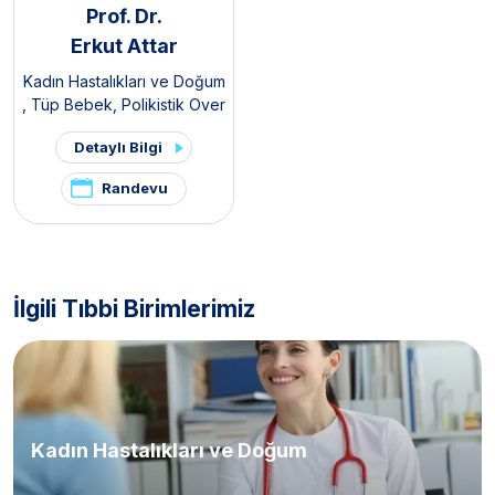
Prof. Dr.
Erkut Attar
Kadın Hastalıkları ve Doğum
,
Tüp Bebek
,
Polikistik Over
Sendromu / PKOS ve
Detaylı Bilgi
Hirsutizm Kliniği
,
Pelvik Ağrı
ve Endometriozis Kliniği
Randevu
İlgili Tıbbi Birimlerimiz
Kadın Hastalıkları ve Doğum