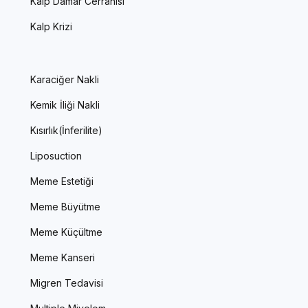
Kalp Damar Cerrahisi
Kalp Krizi
Karaciğer Nakli
Kemik İliği Nakli
Kısırlık(İnferilite)
Liposuction
Meme Estetiği
Meme Büyütme
Meme Küçültme
Meme Kanseri
Migren Tedavisi