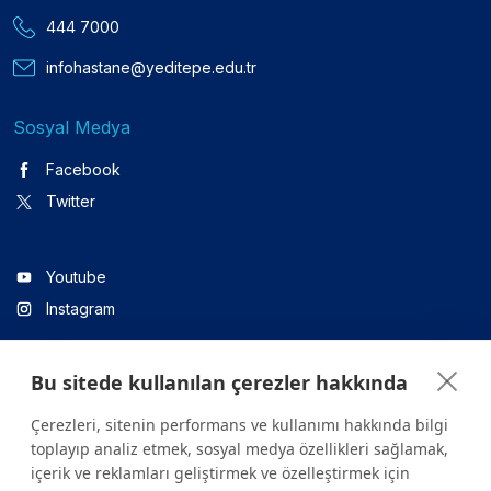
444 7000
infohastane@yeditepe.edu.tr
Sosyal Medya
Facebook
Twitter
Youtube
Instagram
Bu sitede kullanılan çerezler hakkında
Linkedin
Çerezleri, sitenin performans ve kullanımı hakkında bilgi
toplayıp analiz etmek, sosyal medya özellikleri sağlamak,
içerik ve reklamları geliştirmek ve özelleştirmek için
Sitede yer alan tüm içerikler yalnızca bilgilendirme amaçlıdır.