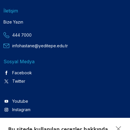
İletişim
Bize Yazın
444 7000
infohastane@yeditepe.edu.tr
Sosyal Medya
Facebook
Twitter
Youtube
Instagram
Bu sitede kullanılan çerezler hakkında
Linkedin