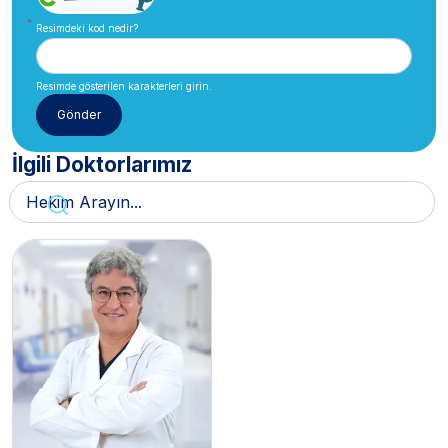
Resimdeki kod nedir?
Resimde gösterilen karakterleri girin.
İlgili Doktorlarımız