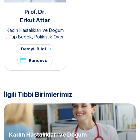
Prof. Dr.
Erkut Attar
Kadın Hastalıkları ve Doğum
,
Tüp Bebek
,
Polikistik Over
Sendromu / PKOS ve
Detaylı Bilgi
Hirsutizm Kliniği
,
Pelvik Ağrı
ve Endometriozis Kliniği
Randevu
İlgili Tıbbi Birimlerimiz
Kadın Hastalıkları ve Doğum