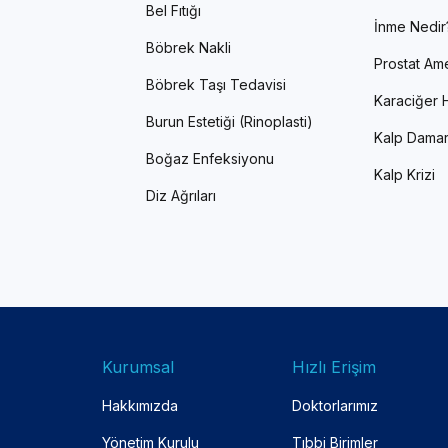
Bel Fıtığı
İnme Nedir
Böbrek Nakli
Prostat Ame
Böbrek Taşı Tedavisi
Karaciğer H
Burun Estetiği (Rinoplasti)
Kalp Damar
Boğaz Enfeksiyonu
Kalp Krizi
Diz Ağrıları
Kurumsal
Hızlı Erişim
Hakkımızda
Doktorlarımız
Yönetim Kurulu
Tıbbi Birimler