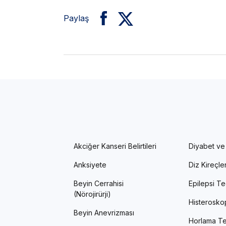
Paylaş
Akciğer Kanseri Belirtileri
Diyabet ve
Anksiyete
Diz Kireçl
Beyin Cerrahisi
Epilepsi Te
(Nörojirürji)
Histerosko
Beyin Anevrizması
Horlama Te