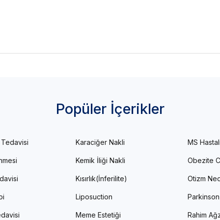
Popüler İçerikler
 Tedavisi
Karaciğer Nakli
MS Hastal
enmesi
Kemik İliği Nakli
Obezite C
davisi
Kısırlık(İnferilite)
Otizm Ned
pi
Liposuction
Parkinson
davisi
Meme Estetiği
Rahim Ağz