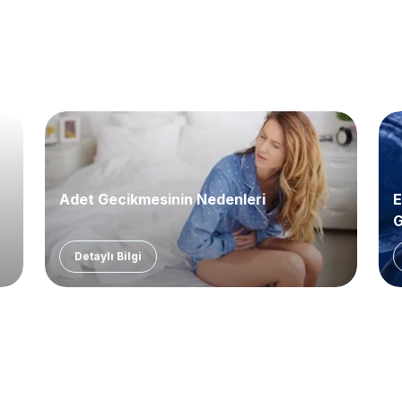
Adet Gecikmesinin Nedenleri
E
G
Detaylı Bilgi