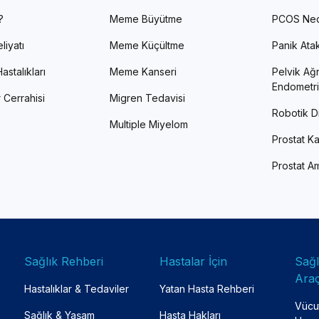
?
Meme Büyütme
PCOS Ned
liyatı
Meme Küçültme
Panik Atak 
astalıkları
Meme Kanseri
Pelvik Ağr
Endometri
 Cerrahisi
Migren Tedavisi
Robotik Di
Multiple Miyelom
Prostat Ka
Prostat Am
Sağlık Rehberi
Hastalar İçin
Sağ
Araç
Hastalıklar & Tedaviler
Yatan Hasta Rehberi
Vücut
Sağlık & Yaşam
Hasta Hakları