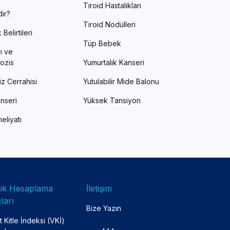
Tiroid Hastalıkları
ir?
Tiroid Nodülleri
Belirtileri
Tüp Bebek
ı ve
ozis
Yumurtalık Kanseri
z Cerrahisi
Yutulabilir Mide Balonu
nseri
Yüksek Tansiyon
eliyatı
lık Hesaplama
İletişim
ları
Bize Yazın
 Kitle İndeksi (VKİ)