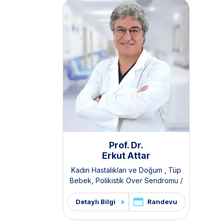
Prof. Dr.
Erkut Attar
Kadın Hastalıkları ve Doğum
,
Tüp
Bebek
,
Polikistik Over Sendromu /
PKOS ve Hirsutizm Kliniği
,
Pelvik Ağrı
ve Endometriozis Kliniği
Randevu
Detaylı Bilgi