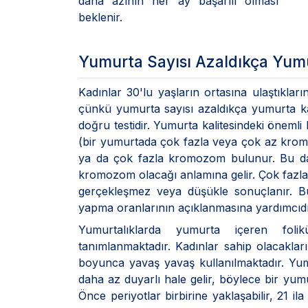
daha azının her ay başarılı olması
beklenir.
Yumurta Sayısı Azaldıkça Yumu
Kadınlar 30'lu yaşların ortasına ulaştıkları
çünkü yumurta sayısı azaldıkça yumurta kali
doğru testidir. Yumurta kalitesindeki önemli bi
(bir yumurtada çok fazla veya çok az krom
ya da çok fazla kromozom bulunur. Bu da
kromozom olacağı anlamına gelir. Çok fazl
gerçekleşmez veya düşükle sonuçlanır. Bu
yapma oranlarının açıklanmasına yardımcıdı
Yumurtalıklarda yumurta içeren folik
tanımlanmaktadır. Kadınlar sahip olacakları
boyunca yavaş yavaş kullanılmaktadır. Yumu
daha az duyarlı hale gelir, böylece bir yumu
Önce periyotlar birbirine yaklaşabilir, 21 il