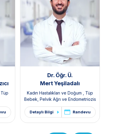
Dr. Öğr. Ü.
zıcı
Mert Yeşiladalı
Zeynep 
,
Tüp
Kadın Hastalıkları ve Doğum
,
Tüp
Kadın Hast
Bebek
,
Pelvik Ağrı ve Endometriozis
Kliniği
,
Polikistik Over Sendromu /
PKOS ve Hirsutizm Kliniği
evu
Randevu
Detaylı Bilgi
Detaylı Bi