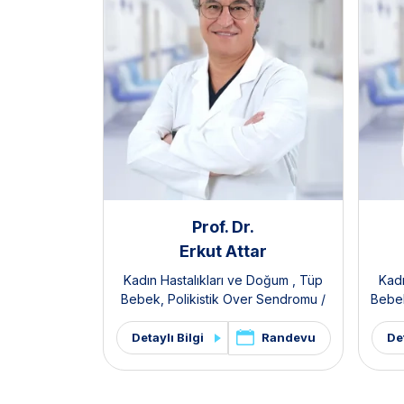
Prof. Dr.
Erkut Attar
Kadın Hastalıkları ve Doğum
,
Tüp
Kadı
Bebek
,
Polikistik Over Sendromu /
Bebe
PKOS ve Hirsutizm Kliniği
,
Pelvik Ağrı
ve Endometriozis Kliniği
Randevu
Detaylı Bilgi
Det