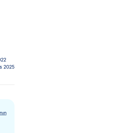
022
s 2025
nın