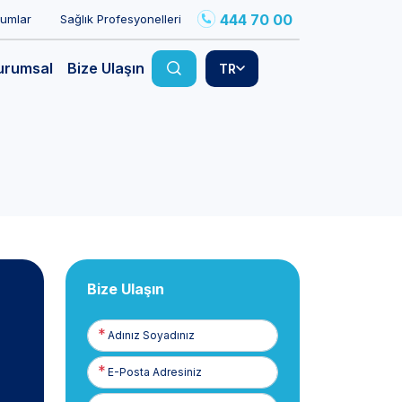
444 70 00
rumlar
Sağlık Profesyonelleri
urumsal
Bize Ulaşın
TR
Bize Ulaşın
Adınız
Soyadınız
E-
Posta
Telefon