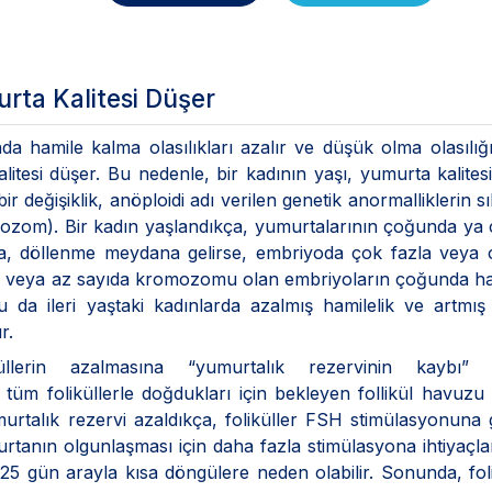
rta Kalitesi Düşer
nda hamile kalma olasılıkları azalır ve düşük olma olasılığı
tesi düşer. Bu nedenle, bir kadının yaşı, yumurta kalites
r değişiklik, anöploidi adı verilen genetik anormalliklerin sık
ozom). Bir kadın yaşlandıkça, yumurtalarının çoğunda ya
, döllenme meydana gelirse, embriyoda çok fazla veya 
a veya az sayıda kromozomu olan embriyoların çoğunda ha
 da ileri yaştaki kadınlarda azalmış hamilelik ve artmı
r.
üllerin azalmasına “yumurtalık rezervinin kaybı” 
 tüm foliküllerle doğdukları için bekleyen follikül havuz
rtalık rezervi azaldıkça, foliküller FSH stimülasyonuna g
rtanın olgunlaşması için daha fazla stimülasyona ihtiyaçlar
a 25 gün arayla kısa döngülere neden olabilir. Sonunda, foli