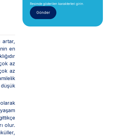
Resimde gösterilen karakterleri girin.
 artar,
inin en
lığıdır
 çok az
çok az
milelik
ş düşük
olarak
u yaşam
ittikçe
ı olur.
küller,