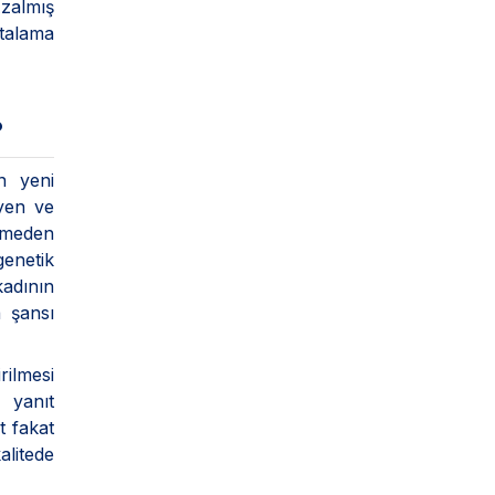
zalmış
rtalama
?
in yeni
eyen ve
ermeden
enetik
kadının
 şansı
rilmesi
 yanıt
t fakat
alitede