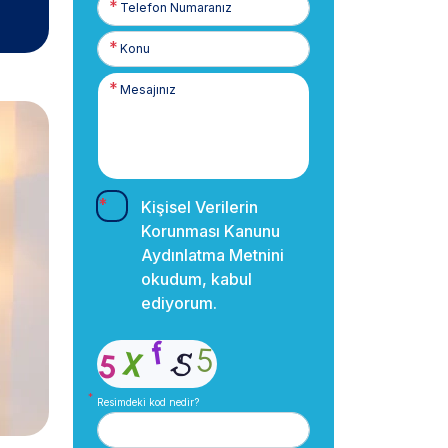
Numaranız
Kişisel Verilerin
Korunması Kanunu
Aydınlatma Metnini
okudum, kabul
ediyorum.
Resimdeki kod nedir?