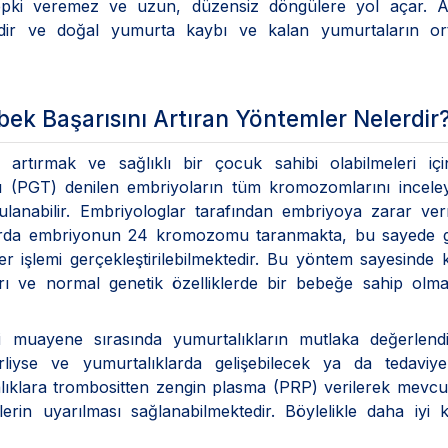
tepki veremez ve uzun, düzensiz döngülere yol açar. A
şkilidir ve doğal yumurta kaybı ve kalan yumurtaların o
bek Başarısını Artıran Yöntemler Nelerdir
ı artırmak ve sağlıklı bir çocuk sahibi olabilmeleri iç
anı (PGT) denilen embriyoların tüm kromozomlarını incel
uygulanabilir. Embriyologlar tarafından embriyoya zarar v
uvarda embriyonun 24 kromozomu taranmakta, bu sayede g
 işlemi gerçekleştirilebilmektedir. Bu yöntem sayesinde 
rı ve normal genetik özelliklerde bir bebeğe sahip olma
ki muayene sırasında yumurtalıkların mutlaka değerlendi
rliyse ve yumurtalıklarda gelişebilecek ya da tedaviye
alıklara trombositten zengin plasma (PRP) verilerek mevcu
erin uyarılması sağlanabilmektedir. Böylelikle daha iyi k