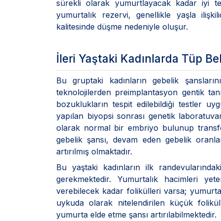
sürekli olarak yumurtlayacak kadar iyi 
yumurtalık rezervi, genellikle yaşla ili
kalitesinde düşme nedeniyle oluşur.
İleri Yaştaki Kadınlarda Tüp Be
Bu gruptaki kadınların gebelik şansların
teknolojilerden preimplantasyon gentik t
bozuklukların tespit edilebildiği testler 
yapılan biyopsi sonrası genetik laborat
olarak normal bir embriyo bulunup transfer
gebelik şansı, devam eden gebelik oranla
artırılmış olmaktadır.
Bu yaştaki kadınların ilk randevularında
gerekmektedir. Yumurtalık hacimleri yete
verebilecek kadar folikülleri varsa; yumurt
uykuda olarak nitelendirilen küçük foliküll
yumurta elde etme şansı artırılabilmektedir.