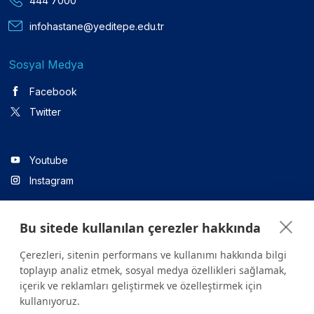
444 7000
infohastane@yeditepe.edu.tr
Sosyal Medya
Facebook
Twitter
Youtube
Instagram
Bu sitede kullanılan çerezler hakkında
Linkedin
Çerezleri, sitenin performans ve kullanımı hakkında bilgi
toplayıp analiz etmek, sosyal medya özellikleri sağlamak,
içerik ve reklamları geliştirmek ve özelleştirmek için
Sitede yer alan tüm içerikler yalnızca bilgilendirme amaçlıdır.
kullanıyoruz.
Sağlığınızla ilgili sorularınız için mutlaka doktoruza ya da bir sağlık