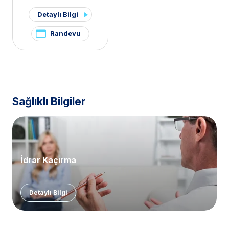
Pelvik Ağrı ve
Detaylı Bilgi
Endometriozis Kliniği
,
Polikistik Over Sendromu /
Randevu
PKOS ve Hirsutizm Kliniği
Sağlıklı Bilgiler
İdrar Kaçırma
Detaylı Bilgi