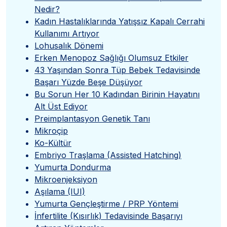
Nedir?
Kadın Hastalıklarında Yatışsız Kapalı Cerrahi
Kullanımı Artıyor
Lohusalık Dönemi
Erken Menopoz Sağlığı Olumsuz Etkiler
43 Yaşından Sonra Tüp Bebek Tedavisinde
Başarı Yüzde Beşe Düşüyor
Bu Sorun Her 10 Kadından Birinin Hayatını
Alt Üst Ediyor
Preimplantasyon Genetik Tanı
Mikroçip
Ko-Kültür
Embriyo Traşlama (Assisted Hatching)
Yumurta Dondurma
Mikroenjeksiyon
Aşılama (IUI)
Yumurta Gençleştirme / PRP Yöntemi
İnfertilite (Kısırlık) Tedavisinde Başarıyı