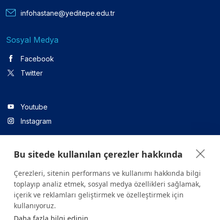
infohastane@yeditepe.edu.tr
Sosyal Medya
Facebook
Twitter
Youtube
Instagram
Bu sitede kullanılan çerezler hakkında
Linkedin
Çerezleri, sitenin performans ve kullanımı hakkında bilgi
toplayıp analiz etmek, sosyal medya özellikleri sağlamak,
içerik ve reklamları geliştirmek ve özelleştirmek için
Sitede yer alan tüm içerikler yalnızca bilgilendirme amaçlıdır.
kullanıyoruz.
Sağlığınızla ilgili sorularınız için mutlaka doktoruza ya da bir sağlık
Daha fazla bilgi edinin