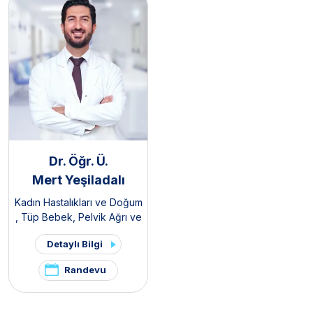
Dr. Öğr. Ü.
Mert Yeşiladalı
Kadın Hastalıkları ve Doğum
,
Tüp Bebek
,
Pelvik Ağrı ve
Endometriozis Kliniği
,
Detaylı Bilgi
Polikistik Over Sendromu /
PKOS ve Hirsutizm Kliniği
Randevu