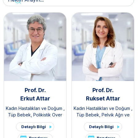
Prof. Dr.
Prof. Dr.
Erkut Attar
Rukset Attar
Kadın Hastalıkları ve Doğum
,
Kadın Hastalıkları ve Doğum
,
Tüp Bebek
,
Polikistik Over
Tüp Bebek
,
Pelvik Ağrı ve
Sendromu / PKOS ve
Endometriozis Kliniği
Detaylı Bilgi
Detaylı Bilgi
Hirsutizm Kliniği
,
Pelvik Ağrı
ve Endometriozis Kliniği
Randevu
Randevu