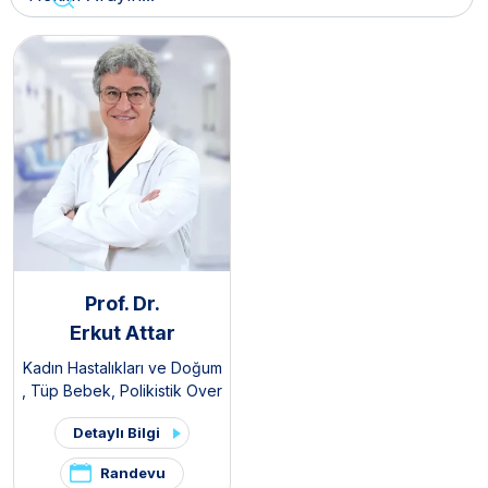
Prof. Dr.
Erkut Attar
Kadın Hastalıkları ve Doğum
,
Tüp Bebek
,
Polikistik Over
Sendromu / PKOS ve
Detaylı Bilgi
Hirsutizm Kliniği
,
Pelvik Ağrı
ve Endometriozis Kliniği
Randevu