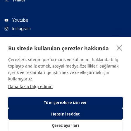
Youtube
Instagram
Bu sitede kullanılan çerezler hakkında
Linkedin
Çerezleri, sitenin performans ve kullanımı hakkında bilgi
toplayıp analiz etmek, sosyal medya özellikleri sağlamak,
içerik ve reklamları geliştirmek ve özelleştirmek için
Sitede yer alan tüm içerikler yalnızca bilgilendirme amaçlıdır.
kullanıyoruz.
Sağlığınızla ilgili sorularınız için mutlaka doktoruza ya da bir sağlık
Daha fazla bilgi edinin
kuruluşuna başvurunuz.
Copyright © 2026. Yeditepe Üniversitesi Hastanesi. Tüm hakları
saklıdır.
Tüm çerezlere izin ver
Hepsini reddet
Gizlilik ve Çerez Politikası
KVKK Aydınlatma Metni
Çerez ayarları
E-Randevu
E-Sonuç