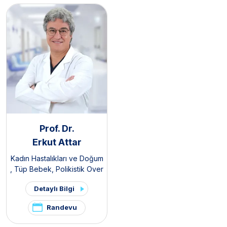
Prof. Dr.
Erkut Attar
Kadın Hastalıkları ve Doğum
,
Tüp Bebek
,
Polikistik Over
Sendromu / PKOS ve
Detaylı Bilgi
Hirsutizm Kliniği
,
Pelvik Ağrı
ve Endometriozis Kliniği
Randevu