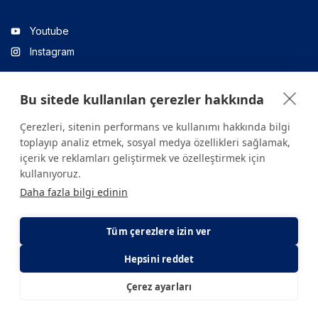
Youtube
Instagram
Bu sitede kullanılan çerezler hakkında
Linkedin
Çerezleri, sitenin performans ve kullanımı hakkında bilgi
toplayıp analiz etmek, sosyal medya özellikleri sağlamak,
içerik ve reklamları geliştirmek ve özelleştirmek için
Sitede yer alan tüm içerikler yalnızca bilgilendirme amaçlıdır.
kullanıyoruz.
Sağlığınızla ilgili sorularınız için mutlaka doktoruza ya da bir sağlık
Daha fazla bilgi edinin
kuruluşuna başvurunuz.
Copyright © 2026. Yeditepe Üniversitesi Hastanesi. Tüm hakları
saklıdır.
Tüm çerezlere izin ver
Hepsini reddet
Gizlilik ve Çerez Politikası
KVKK Aydınlatma Metni
Çerez ayarları
E-Randevu
E-Sonuç