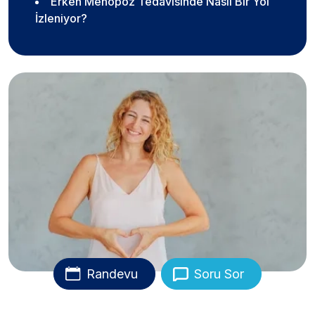
Erken Menopoz Tedavisinde Nasıl Bir Yol
İzleniyor?
Randevu
Soru Sor