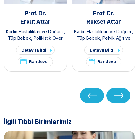
Prof. Dr.
Prof. Dr.
Erkut Attar
Rukset Attar
Kadın Hastalıkları ve Doğum
,
Kadın Hastalıkları ve Doğum
,
Tüp Bebek
,
Polikistik Over
Tüp Bebek
,
Pelvik Ağrı ve
Sendromu / PKOS ve
Endometriozis Kliniği
Detaylı Bilgi
Detaylı Bilgi
Hirsutizm Kliniği
,
Pelvik Ağrı
ve Endometriozis Kliniği
Randevu
Randevu
İlgili Tıbbi Birimlerimiz