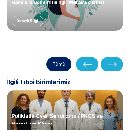
Hamilelik Dönemi İle İlgili Merak Edilenler
Detaylı Bilgi
Tümü
İlgili Tıbbi Birimlerimiz
Polikistik Over Sendromu / PKOS ve
Hirsutizm Kliniği