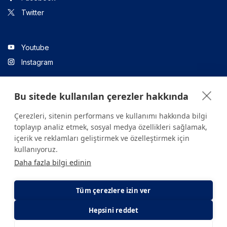
Twitter
Youtube
Instagram
Bu sitede kullanılan çerezler hakkında
Linkedin
Çerezleri, sitenin performans ve kullanımı hakkında bilgi
toplayıp analiz etmek, sosyal medya özellikleri sağlamak,
içerik ve reklamları geliştirmek ve özelleştirmek için
Sitede yer alan tüm içerikler yalnızca bilgilendirme amaçlıdır.
kullanıyoruz.
Sağlığınızla ilgili sorularınız için mutlaka doktoruza ya da bir sağlık
Daha fazla bilgi edinin
kuruluşuna başvurunuz.
Copyright © 2026. Yeditepe Üniversitesi Hastanesi. Tüm hakları
saklıdır.
Tüm çerezlere izin ver
Hepsini reddet
Gizlilik ve Çerez Politikası
KVKK Aydınlatma Metni