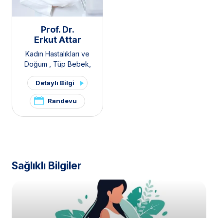
Prof. Dr.
Erkut Attar
Kadın Hastalıkları ve
Doğum
,
Tüp Bebek
,
Polikistik Over Sendromu /
Detaylı Bilgi
PKOS ve Hirsutizm Kliniği
,
Pelvik Ağrı ve
Randevu
Endometriozis Kliniği
Sağlıklı Bilgiler