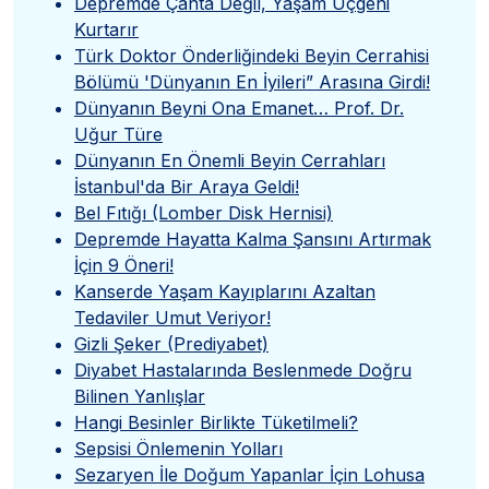
Depremde Çanta Değil, Yaşam Üçgeni
Kurtarır
Türk Doktor Önderliğindeki Beyin Cerrahisi
Bölümü 'Dünyanın En İyileri” Arasına Girdi!
Dünyanın Beyni Ona Emanet… Prof. Dr.
Uğur Türe
Dünyanın En Önemli Beyin Cerrahları
İstanbul'da Bir Araya Geldi!
Bel Fıtığı (Lomber Disk Hernisi)
Depremde Hayatta Kalma Şansını Artırmak
İçin 9 Öneri!
Kanserde Yaşam Kayıplarını Azaltan
Tedaviler Umut Veriyor!
Gizli Şeker (Prediyabet)
Diyabet Hastalarında Beslenmede Doğru
Bilinen Yanlışlar
Hangi Besinler Birlikte Tüketilmeli?
Sepsisi Önlemenin Yolları
Sezaryen İle Doğum Yapanlar İçin Lohusa