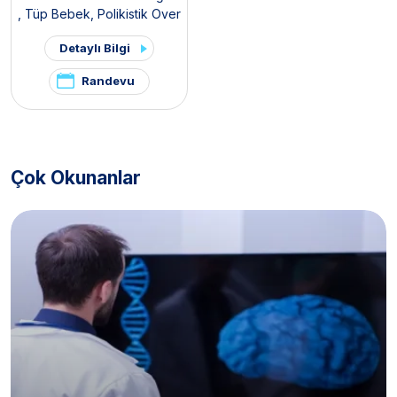
,
Tüp Bebek
,
Polikistik Over
Sendromu / PKOS ve
Detaylı Bilgi
Hirsutizm Kliniği
,
Pelvik Ağrı
ve Endometriozis Kliniği
Randevu
Çok Okunanlar