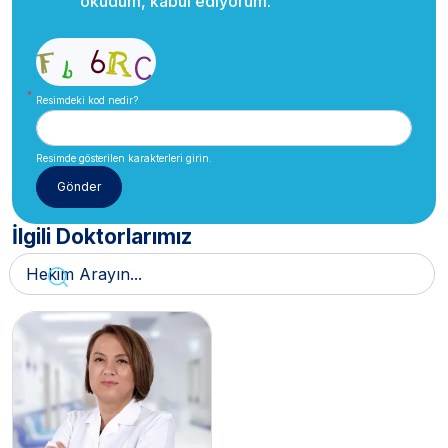
okudum, kabul ediyorum.
Resimdeki kod nedir?
Resimde gösterilen karakterleri girin.
İlgili Doktorlarımız