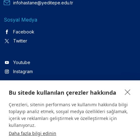
infohastane@yeditepe.edu.tr
Sosyal Medya
Facebook
Twitter
Youtube
Instagram
Bu sitede kullanılan çerezler hakkında
Linkedin
Çerezleri, sitenin performans ve kullanımı hakkında bilgi
toplayıp analiz etmek, sosyal medya özellikleri sağlamak,
içerik ve reklamları geliştirmek ve özelleştirmek için
Sitede yer alan tüm içerikler yalnızca bilgilendirme amaçlıdır.
kullanıyoruz.
Sağlığınızla ilgili sorularınız için mutlaka doktoruza ya da bir sağlık
Daha fazla bilgi edinin
kuruluşuna başvurunuz.