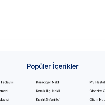
Popüler İçerikler
 Tedavisi
Karaciğer Nakli
MS Hastal
enmesi
Kemik İliği Nakli
Obezite C
davisi
Kısırlık(İnferilite)
Otizm Ned