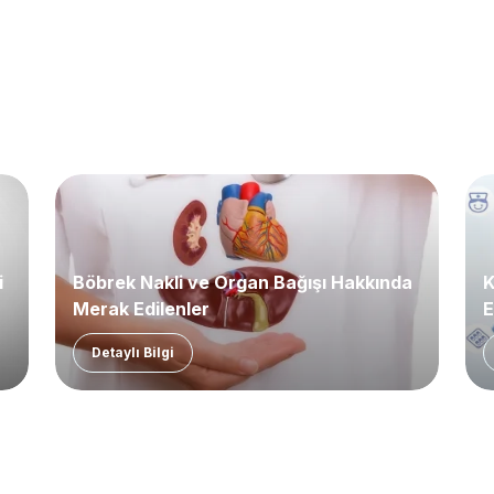
i
Böbrek Nakli ve Organ Bağışı Hakkında
K
Merak Edilenler
E
Detaylı Bilgi