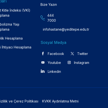
ları
Bize Yazın
 Kitle İndeksi (VKİ)
plama
444
7000
bolizma Yaşı
plama
infohastane@yeditepe.edu.tr
lik Hesaplama
Sosyal Medya
i İhtiyacı Hesaplama
Facebook
Twitter
Youtube
Instagram
Linkedin
izlilik ve Çerez Politikası
KVKK Aydınlatma Metni