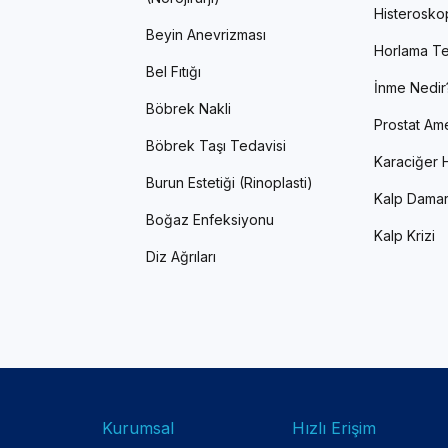
Histerosko
Beyin Anevrizması
Horlama Te
Bel Fıtığı
İnme Nedir
Böbrek Nakli
Prostat Ame
Böbrek Taşı Tedavisi
Karaciğer H
Burun Estetiği (Rinoplasti)
Kalp Damar
Boğaz Enfeksiyonu
Kalp Krizi
Diz Ağrıları
Kurumsal
Hızlı Erişim