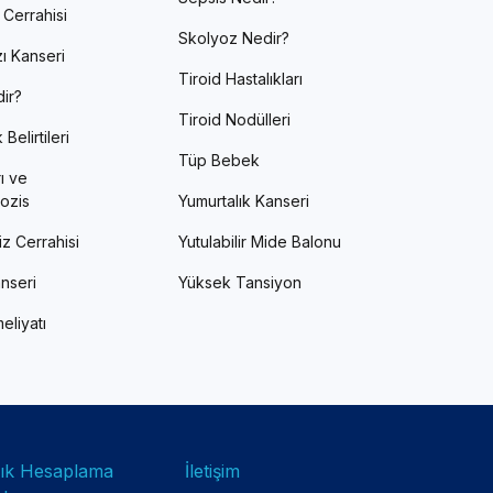
 Cerrahisi
Skolyoz Nedir?
ı Kanseri
Tiroid Hastalıkları
ir?
Tiroid Nodülleri
Belirtileri
Tüp Bebek
ı ve
ozis
Yumurtalık Kanseri
z Cerrahisi
Yutulabilir Mide Balonu
nseri
Yüksek Tansiyon
eliyatı
lık Hesaplama
İletişim