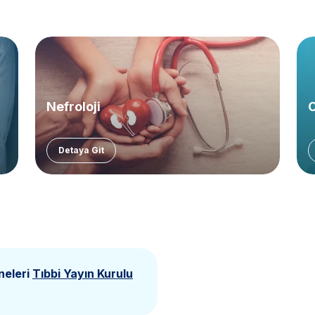
Nefroloji
O
Detaya Git
neleri
Tıbbi Yayın Kurulu