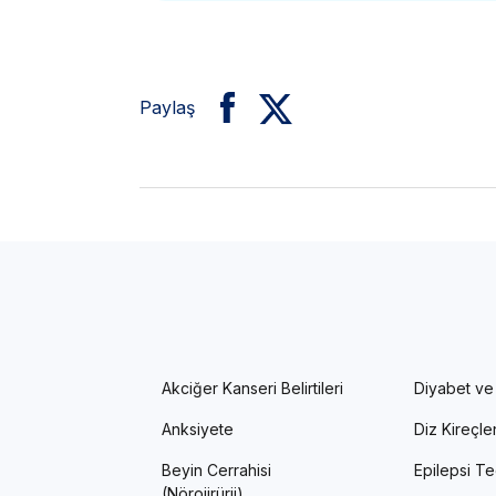
Paylaş
Akciğer Kanseri Belirtileri
Diyabet ve
Anksiyete
Diz Kireçl
Beyin Cerrahisi
Epilepsi Te
(Nörojirürji)