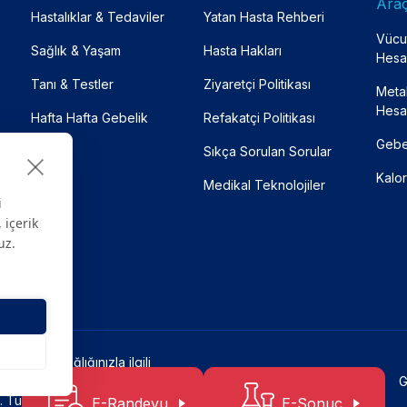
Araç
Hastalıklar & Tedaviler
Yatan Hasta Rehberi
Vücut
Sağlık & Yaşam
Hasta Hakları
Hesa
Tanı & Testler
Ziyaretçi Politikası
Meta
Hesa
Hafta Hafta Gebelik
Refakatçi Politikası
Gebe
Sıkça Sorulan Sorular
Kalor
Medikal Teknolojiler
i
 içerik
uz.
açlıdır. Sağlığınızla ilgili
 kuruluşuna başvurunuz.
G
Tüm hakları saklıdır.
E-Randevu
E-Sonuç