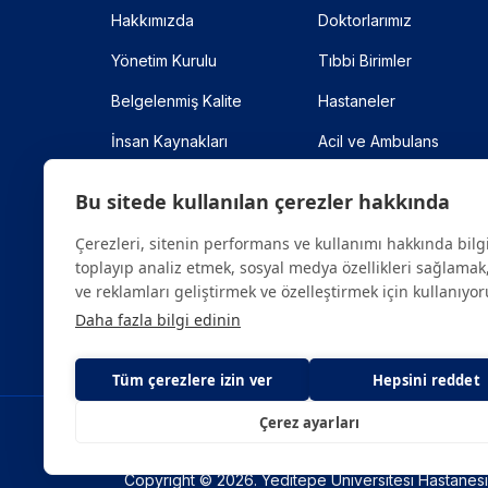
Hakkımızda
Doktorlarımız
Yönetim Kurulu
Tıbbi Birimler
Belgelenmiş Kalite
Hastaneler
İnsan Kaynakları
Acil ve Ambulans
Anlaşmalı Kurumlar
Online Randevu
Bu sitede kullanılan çerezler hakkında
Site Haritası
Çerezleri, sitenin performans ve kullanımı hakkında bilg
toplayıp analiz etmek, sosyal medya özellikleri sağlamak,
ve reklamları geliştirmek ve özelleştirmek için kullanıyor
Daha fazla bilgi edinin
Tüm çerezlere izin ver
Hepsini reddet
Çerez ayarları
Sitede yer alan tüm içerikler yalnızca bilgilendirme am
sorularınız için mutlaka doktoruza ya da bir sağlık
Copyright © 2026. Yeditepe Üniversitesi Hastanesi. 