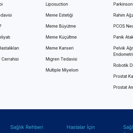
pi
Liposuction
Parkinson
davisi
Meme Estetiği
Rahim Ağz
?
Meme Büyütme
PCOS Ned
liyatı
Meme Küçültme
Panik Atak 
astalıkları
Meme Kanseri
Pelvik Ağr
Endometri
 Cerrahisi
Migren Tedavisi
Robotik Di
Multiple Miyelom
Prostat Ka
Prostat Am
Sağlık Rehberi
Hastalar İçin
Sağ