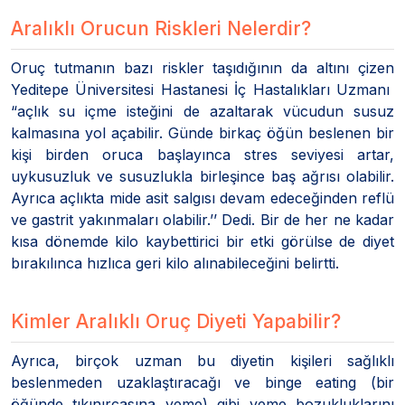
Aralıklı Orucun Riskleri Nelerdir?
Oruç tutmanın bazı riskler taşıdığının da altını çizen
Yeditepe Üniversitesi Hastanesi İç Hastalıkları Uzmanı
“açlık su içme isteğini de azaltarak vücudun susuz
kalmasına yol açabilir. Günde birkaç öğün beslenen bir
kişi birden oruca başlayınca stres seviyesi artar,
uykusuzluk ve susuzlukla birleşince baş ağrısı olabilir.
Ayrıca açlıkta mide asit salgısı devam edeceğinden reflü
ve gastrit yakınmaları olabilir.’’ Dedi. Bir de her ne kadar
kısa dönemde kilo kaybettirici bir etki görülse de diyet
bırakılınca hızlıca geri kilo alınabileceğini belirtti.
Kimler Aralıklı Oruç Diyeti Yapabilir?
Ayrıca, birçok uzman bu diyetin kişileri sağlıklı
beslenmeden uzaklaştıracağı ve binge eating (bir
öğünde tıkınırcasına yeme) gibi yeme bozukluklarını