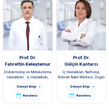
Prof. Dr.
Prof. Dr.
Fahrettin Keleştemur
Gülçin Kantarcı
Endokrinoloji ve Metabolizma
İç Hastalıkları
,
Nefroloji
,
Hastalıkları
,
İç Hastalıkları
,
Böbrek Nakli Merkezi
,
Organ
Tiroid - Paratiroid Hastalıkları
Nakli Merkezi
Detaylı Bilgi
Detaylı Bilgi
ve Cerrahisi Kliniği
,
Hipofiz
Kliniği
,
Polikistik Over
Randevu
Randevu
Sendromu / PKOS ve
Hirsutizm Kliniği
,
Hirsutizm
Kliniği
,
Pelvik Ağrı ve