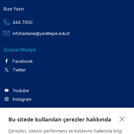
Bize Yazın
444 7000
infohastane@yeditepe.edu.tr
Sosyal Medya
Facebook
Twitter
Youtube
Instagram
Bu sitede kullanılan çerezler hakkında
Linkedin
Çerezleri, sitenin performans ve kullanımı hakkında bilgi