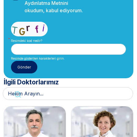
Aydınlatma Metnini
okudum, kabul ediyorum.
Resimdeki kod nedir?
Resimde gösterilen karakterleri girin.
İlgili Doktorlarımız