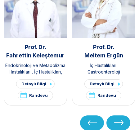
Prof. Dr.
Prof. Dr.
Fahrettin Keleştemur
Meltem Ergün
Endokrinoloji ve Metabolizma
İç Hastalıkları
,
Hastalıkları
,
İç Hastalıkları
,
Gastroenteroloji
Tiroid - Paratiroid Hastalıkları
Detaylı Bilgi
Detaylı Bilgi
ve Cerrahisi Kliniği
,
Hipofiz
Kliniği
,
Polikistik Over
Randevu
Randevu
Sendromu / PKOS ve
Hirsutizm Kliniği
,
Hirsutizm
Kliniği
,
Pelvik Ağrı ve
Endometriozis Kliniği