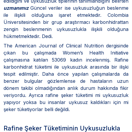
edildiğini ve uykusuzluk tiplerinin tanımlandığını belirten
uzmanımız
Güncel veriler ise uykusuzluğun beslenme
ile ilişkili olduğuna işaret etmektedir. Colombia
Üniversitesinden bir grup araştırmacı karbonhidrattan
zengin beslenmenin uykusuzlukla ilişkili olduğuna
hükmetmektedir. Dedi.
The American Journal of Clinical Nutrition dergisinde
çıkan bu çalışmada Women’s Health Initiative
çalışmasına katılan 53069 kadın incelenmiş. Rafine
karbonhidrat tüketimi ile uykusuzluk arasında bir ilişki
tespit edilmiştir. Daha önce yapılan çalışmalarda da
benzer bulgular gözlemlense de hastaların uzun
dönem takibi olmadığından anlık durum hakkında fikir
veriyordu. Ayrıca rafine şeker tüketimi mi uykusuzluk
yapıyor yoksa bu insanlar uykusuz kaldıkları için mi
şeker tüketiyorlar belli değildi.
Rafine Şeker Tüketiminin Uykusuzlukla