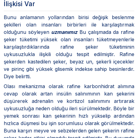
İlişkisi Var
Bunu anlamanın yollarından birisi değişik beslenme
şekilleri olan insanları birbirleri ile karşılaştırmak
olduğunu söyleyen
uzmanımız
Bu çalışmada da rafine
şeker tüketimi yüksek olan insanları tüketmeyenlerle
karşılaştırdıklarında rafine şeker tüketiminin
uykusuzlukla ilişkili olduğu tespit edilmiştir. Rafine
şekerden kastedilen şeker, beyaz un, şekerli içecekler
ve pirinç gibi yüksek glisemik indekse sahip besinlerdir.
Diye belirtti.
Olası mekanizma olarak rafine karbonhidrat alımına
cevap olarak artan insülin salınımının kan şekerini
düşürerek adrenalin ve kortizol salınımını artırarak
uykusuzluğa neden olduğu ileri sürülmektedir. Böyle bir
yemek sonrası kan şekerinin hızlı yükselip ardından
hızlıca düşmesi bu işin sorumlusu olarak görülmektedir.
Buna karşın meyve ve sebzelerden gelen şekerin rafine
şeker kadar etkisi olmadığı tespit edilmiştir. Bu durumda