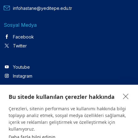
infohastane@yeditepe.edu.tr
Sosyal Medya
Facebook
Twitter
Youtube
Instagram
Bu sitede kullanılan çerezler hakkında
Linkedin
Çerezleri, sitenin performans ve kullanımı hakkında bilgi
toplayıp analiz etmek, sosyal medya özellikleri sağlamak,
içerik ve reklamları geliştirmek ve özelleştirmek için
Sitede yer alan tüm içerikler yalnızca bilgilendirme amaçlıdır.
kullanıyoruz.
Sağlığınızla ilgili sorularınız için mutlaka doktoruza ya da bir sağlık
Daha fazla bilgi edinin