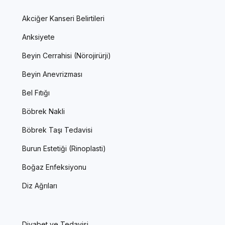
Akciğer Kanseri Belirtileri
Anksiyete
Beyin Cerrahisi (Nörojirürji)
Beyin Anevrizması
Bel Fıtığı
Böbrek Nakli
Böbrek Taşı Tedavisi
Burun Estetiği (Rinoplasti)
Boğaz Enfeksiyonu
Diz Ağrıları
Diyabet ve Tedavisi