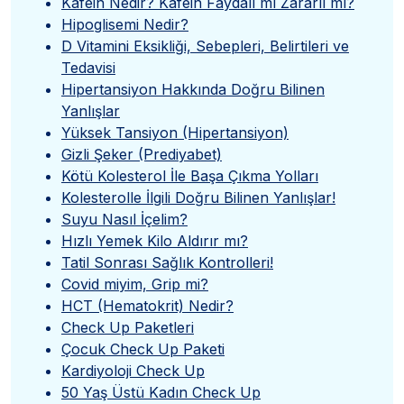
Kafein Nedir? Kafein Faydalı mı Zararlı mı?
Hipoglisemi Nedir?
D Vitamini Eksikliği, Sebepleri, Belirtileri ve
Tedavisi
Hipertansiyon Hakkında Doğru Bilinen
Yanlışlar
Yüksek Tansiyon (Hipertansiyon)
Gizli Şeker (Prediyabet)
Kötü Kolesterol İle Başa Çıkma Yolları
Kolesterolle İlgili Doğru Bilinen Yanlışlar!
Suyu Nasıl İçelim?
Hızlı Yemek Kilo Aldırır mı?
Tatil Sonrası Sağlık Kontrolleri!
Covid miyim, Grip mi?
HCT (Hematokrit) Nedir?
Check Up Paketleri
Çocuk Check Up Paketi
Kardiyoloji Check Up
50 Yaş Üstü Kadın Check Up