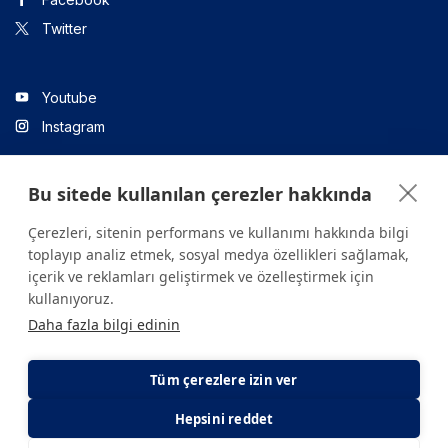
Twitter
Youtube
Instagram
Bu sitede kullanılan çerezler hakkında
Linkedin
Çerezleri, sitenin performans ve kullanımı hakkında bilgi
toplayıp analiz etmek, sosyal medya özellikleri sağlamak,
içerik ve reklamları geliştirmek ve özelleştirmek için
Sitede yer alan tüm içerikler yalnızca bilgilendirme amaçlıdır.
kullanıyoruz.
Sağlığınızla ilgili sorularınız için mutlaka doktoruza ya da bir sağlık
Daha fazla bilgi edinin
kuruluşuna başvurunuz.
Copyright © 2026. Yeditepe Üniversitesi Hastanesi. Tüm hakları
saklıdır.
Tüm çerezlere izin ver
Hepsini reddet
Gizlilik ve Çerez Politikası
KVKK Aydınlatma Metni