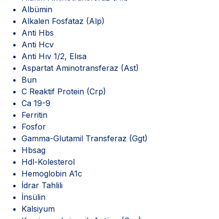
Albümin
Alkalen Fosfataz (Alp)
Anti Hbs
Anti Hcv
Anti Hıv 1/2, Elısa
Aspartat Aminotransferaz (Ast)
Bun
C Reaktif Protein (Crp)
Ca 19-9
Ferritin
Fosfor
Gamma-Glutamil Transferaz (Ggt)
Hbsag
Hdl-Kolesterol
Hemoglobin A1c
İdrar Tahlili
İnsülin
Kalsiyum