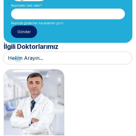
Resimdeki kod nedir?
Resimde gösterilen karakterleri girin.
İlgili Doktorlarımız