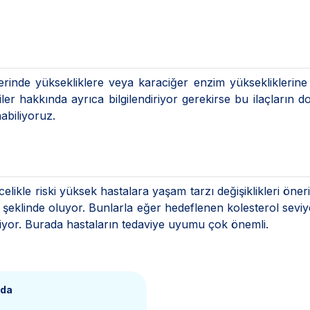
lerinde yüksekliklere veya karaciğer enzim yüksekliklerin
iler hakkında ayrıca bilgilendiriyor gerekirse bu ilaçların do
nabiliyoruz.
likle riski yüksek hastalara yaşam tarzı değişiklikleri öner
i şeklinde oluyor. Bunlarla eğer hedeflenen kolesterol seviy
iliyor. Burada hastaların tedaviye uyumu çok önemli.
nda