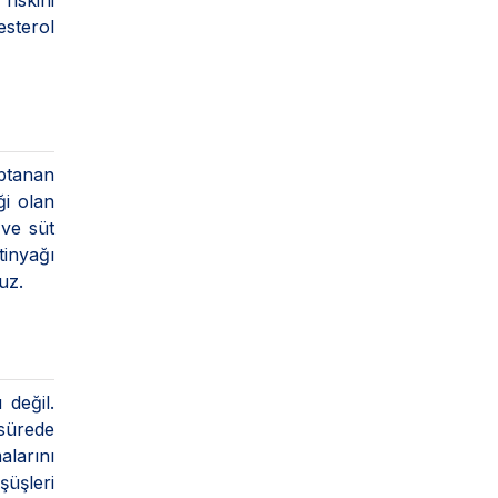
riskini
esterol
aptanan
ği olan
 ve süt
inyağı
uz.
 değil.
 sürede
larını
üşleri