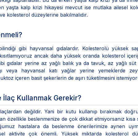
kliği saptanabilir. Bu da erken yaşta kalp krizi ya da inme 
n yaşta kalp krizi hikayesi mevcut ise mutlaka ailesel kol
ve kolesterol düzeylerine bakılmalıdır.
enmeli?
ilindiği gibi hayvansal gıdalardır. Kolesterolü yüksek s
kısıtlamıyoruz ancak daha yüksek oranda kolesterol içeri
ibi gıdalar yerine az yağlı balık ya da tavuk, az yağlı süt
ağı veya hayvansal katı yağlar yerine yemeklerde zeyt
ktoz içeren basit şekerlerin de aşırı tüketilmesini istemiyor
İlaç Kullanmak Gerekir?
 ilaçlardan değildir. Yani bir kutu kullanıp bırakmak doğru
aman özellikle beslenmenize de çok dikkat etmiyorsanız kısa
duğumuz hastalara da beslenme önerilerimize aynen uyma
sel aktivite çok önemli. Yüksek miktarda kolesterol düş