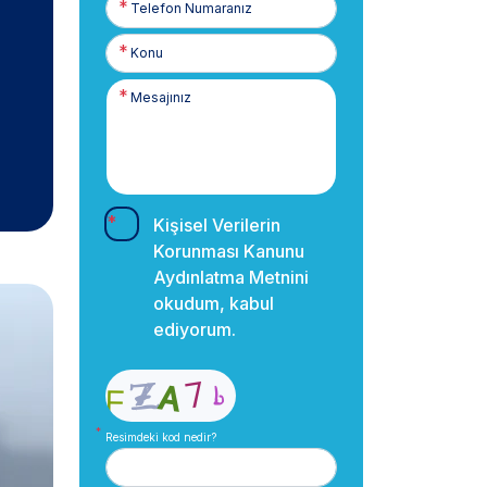
Numaranız
Kişisel Verilerin
Korunması Kanunu
Aydınlatma Metnini
okudum, kabul
ediyorum.
Resimdeki kod nedir?