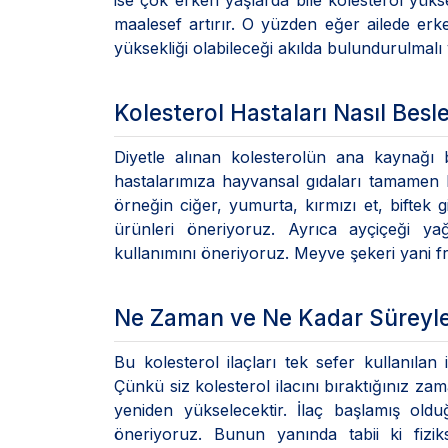
ise çok erken yaşlarda bile kolesterol yükse
maalesef artırır. O yüzden eğer ailede erke
yüksekliği olabileceği akılda bulundurulmalı 
Kolesterol Hastaları Nasıl Besl
Diyetle alınan kolesterolün ana kaynağı b
hastalarımıza hayvansal gıdaları tamamen 
örneğin ciğer, yumurta, kırmızı et, biftek g
ürünleri öneriyoruz. Ayrıca ayçiçeği y
kullanımını öneriyoruz. Meyve şekeri yani fru
Ne Zaman ve Ne Kadar Süreyle 
Bu kolesterol ilaçları tek sefer kullanılan
Çünkü siz kolesterol ilacını bıraktığınız z
yeniden yükselecektir. İlaç başlamış ol
öneriyoruz. Bunun yanında tabii ki fizik