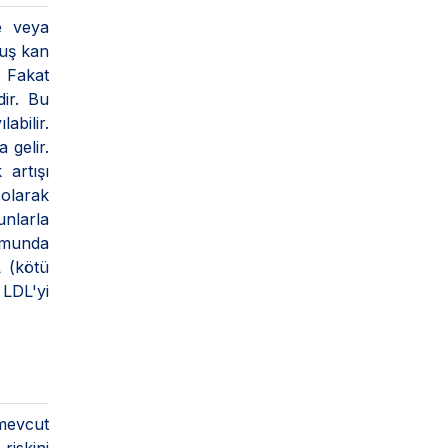
de veya
muş kan
. Fakat
dir. Bu
abilir.
 gelir.
 artışı
olarak
runlarla
rumunda
 (kötü
 LDL'yi
 mevcut