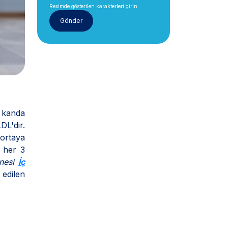
Resimde gösterilen karakterleri girin.
, kanda
DL'dir.
 ortaya
 her 3
anesi
İç
 edilen