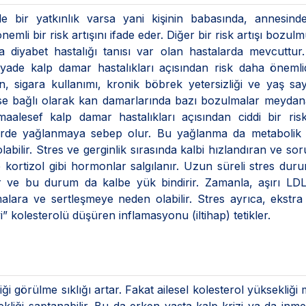
ole bir yatkınlık varsa yani kişinin babasında, annesin
emli bir risk artışını ifade eder. Diğer bir risk artışı bozul
da diyabet hastalığı tanısı var olan hastalarda mevcuttur
ziyade kalp damar hastalıkları açısından risk daha önemli
n, sigara kullanımı, kronik böbrek yetersizliği ve yaş sayıl
ese bağlı olarak kan damarlarında bazı bozulmalar meydana
aalesef kalp damar hastalıkları açısından ciddi bir risk
ğerde yağlanmaya sebep olur. Bu yağlanma da metabolik 
i olabilir. Stres ve gerginlik sırasında kalbi hızlandıran ve so
kortizol gibi hormonlar salgılanır. Uzun süreli stres du
r ve bu durum da kalbe yük bindirir. Zamanla, aşırı LDL
alara ve sertleşmeye neden olabilir. Stres ayrıca, ekstra
” kolesterolü düşüren inflamasyonu (iltihap) tetikler.
ği görülme sıklığı artar. Fakat ailesel kolesterol yüksekliği