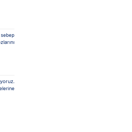
e sebep
zlarını
iyoruz.
elerine