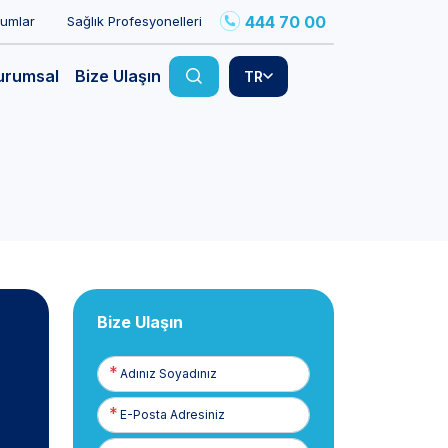
444 70 00
rumlar
Sağlık Profesyonelleri
urumsal
Bize Ulaşın
TR
Bize Ulaşın
Adınız
Soyadınız
E-
Posta
Telefon