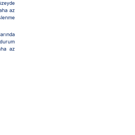
düzeyde
daha az
eslenme
larında
u durum
aha az