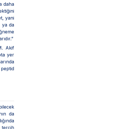
la daha
ktiğini
t, yani
a ya da
çiğneme
ıdır.”
. Akif
pta yer
larında
 peptid
bilecek
nın da
ığında
 tercih