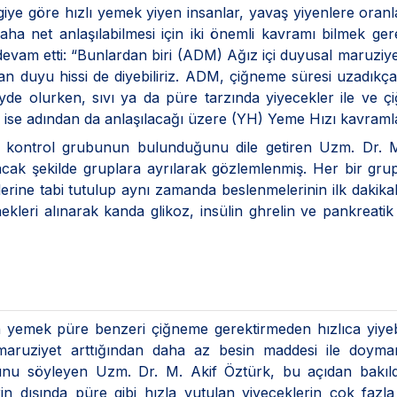
iye göre hızlı yemek yiyen insanlar, yavaş yiyenlere oran
aha net anlaşılabilmesi için iki önemli kavramı bilmek gere
evam etti: “Bunlardan biri (ADM) Ağız içi duyusal maruziye
lanan duyu hissi de diyebiliriz. ADM, çiğneme süresi uzadıkç
eyde olurken, sıvı ya da püre tarzında yiyecekler ile ve 
 ise adından da anlaşılacağı üzere (YH) Yeme Hızı kavramlar
 kontrol grubunun bulunduğunu dile getiren Uzm. Dr. M
lacak şekilde gruplara ayrılarak gözlemlenmiş. Her bir gru
lerine tabi tutulup aynı zamanda beslenmelerinin ilk dakika
leri alınarak kanda glikoz, insülin ghrelin ve pankreatik
n yemek püre benzeri çiğneme gerektirmeden hızlıca yiye
maruziyet arttığından daha az besin maddesi ile doyma
nu söyleyen Uzm. Dr. M. Akif Öztürk, bu açıdan bakıld
n dışında püre gibi hızla yutulan yiyeceklerin çok fazla