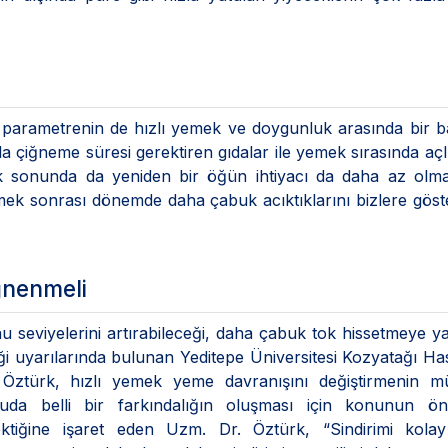
parametrenin de hızlı yemek ve doygunluk arasında bir b
a çiğneme süresi gerektiren gıdalar ile yemek sırasında açlı
sonunda da yeniden bir öğün ihtiyacı da daha az olmak
mek sonrası dönemde daha çabuk acıktıklarını bizlere göst
ğnenmeli
eviyelerini artırabileceği, daha çabuk tok hissetmeye y
ceği uyarılarında bulunan Yeditepe Üniversitesi Kozyatağı Ha
 Öztürk, hızlı yemek yeme davranışını değiştirmenin 
da belli bir farkındalığın oluşması için konunun ön
ektiğine işaret eden Uzm. Dr. Öztürk, “Sindirimi kolay