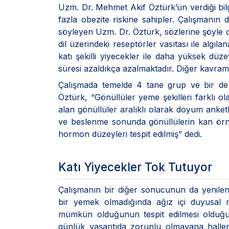
Uzm. Dr. Mehmet Akif Öztürk’ün verdiği bilg
fazla obezite riskine sahipler. Çalışmanın d
söyleyen Uzm. Dr. Öztürk, sözlerine şöyle d
dil üzerindeki reseptörler vasıtası ile algı
katı şekilli yiyecekler ile daha yüksek düz
süresi azaldıkça azalmaktadır. Diğer kavram
Çalışmada temelde 4 tane grup ve bir de
Öztürk, “Gönüllüler yeme şekilleri farklı o
alan gönüllüler aralıklı olarak doyum anket
ve beslenme sonunda gönüllülerin kan örnek
hormon düzeyleri tespit edilmiş” dedi.
Katı Yiyecekler Tok Tutuyor
Çalışmanın bir diğer sonucunun da yenile
bir yemek olmadığında ağız içi duyusal 
mümkün olduğunun tespit edilmesi olduğu
günlük yaşantıda zorunlu olmayana halleri