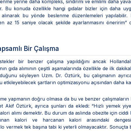
slenme yerine daha kompleks, sindirimi ve emilimi daha yav
dir. Bu konuda özellikle hangi gıdalar bizler için daha uy
 alınarak bu yönde beslenme düzenlemeleri yapılabilir.
n az 15 saniye olacak şekilde ayarlanmasını öneririm” d
psamlı Bir Çalışma
ekler bir benzer çalışma yapıldığını ancak Hollandalı
ın gıda alımının çeşitli aşamalarında özellikle de ilk dakika
 olduğunu söyleyen Uzm. Dr. Öztürk, bu çalışmanın ayrıc
u etkileyebilecek şartların optimizasyonu açısından daha k
eme yapmanın doğru olmasa da bu ve benzer çalışmaların 
 Akif Öztürk, ayrıca şunları da ekledi: “Hızlı yemek yiy
lori alımı demektir. Bu durum da aslında obezite için ciddi b
ınan kalori ve harcanan kalori arasındaki dengesiz
o vermek tek başına tabi ki yeterli olmayacaktır. Sonuçta