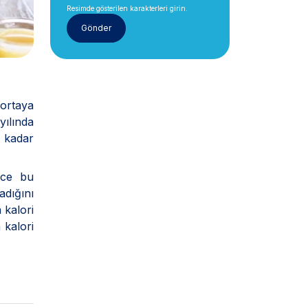
Resimde gösterilen karakterleri girin.
 ortaya
yılında
 kadar
ece bu
adığını
 kalori
 kalori