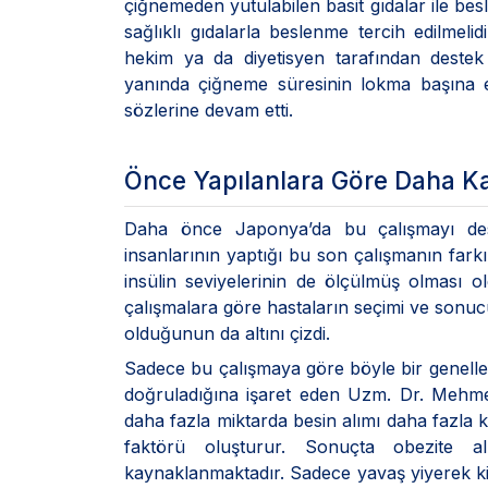
çiğnemeden yutulabilen basit gıdalar ile be
sağlıklı gıdalarla beslenme tercih edilmeli
hekim ya da diyetisyen tarafından destek
yanında çiğneme süresinin lokma başına e
sözlerine devam etti.
Önce Yapılanlara Göre Daha Ka
Daha önce Japonya’da bu çalışmayı dest
insanlarının yaptığı bu son çalışmanın farkın
insülin seviyelerinin de ölçülmüş olması
çalışmalara göre hastaların seçimi ve sonuc
olduğunun da altını çizdi.
Sadece bu çalışmaya göre böyle bir genell
doğruladığına işaret eden Uzm. Dr. Mehmet
daha fazla miktarda besin alımı daha fazla ka
faktörü oluşturur. Sonuçta obezite al
kaynaklanmaktadır. Sadece yavaş yiyerek kil