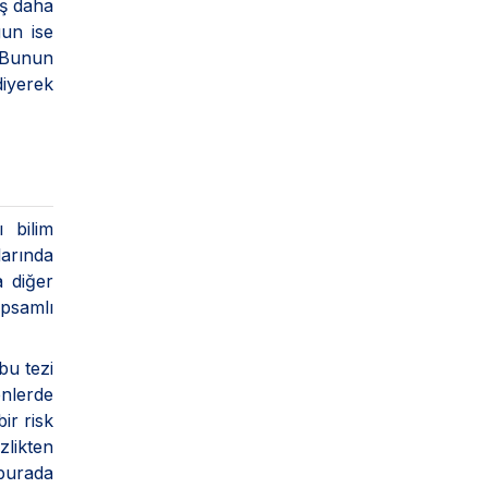
aş daha
gun ise
 Bunun
iyerek
 bilim
larında
a diğer
apsamlı
bu tezi
enlerde
ir risk
likten
 burada