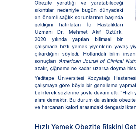
Obezite yarattığı ve yaratabileceği
sıkıntılar nedeniyle bugün dünyadaki
en önemli sağlık sorunlarının başında
geldiğini hatırlatan İç Hastalıkları
Uzmanı Dr. Mehmet Akif Öztürk,
2020 yılında yapılan bilimsel bir
çalışmada hızlı yemek yiyenlerin yavaş yi
çıkardığını söyledi. Hollandalı bilim in
sonuçları
‘American Jounal of Clinical Nutri
azalır, çiğneme ne kadar uzarsa doyma hissi 
Yeditepe Üniversitesi Kozyatağı Hastane
çalışmaya göre böyle bir genelleme yapmak
belirterek sözlerine şöyle devam etti: “Hızlı
alımı demektir. Bu durum da aslında obezite i
ve harcanan kalori arasındaki dengesizlikte
Hızlı Yemek Obezite Riskini Get