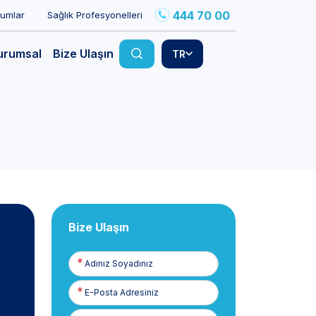
444 70 00
rumlar
Sağlık Profesyonelleri
urumsal
Bize Ulaşın
TR
Bize Ulaşın
Adınız
Soyadınız
E-
Posta
Telefon