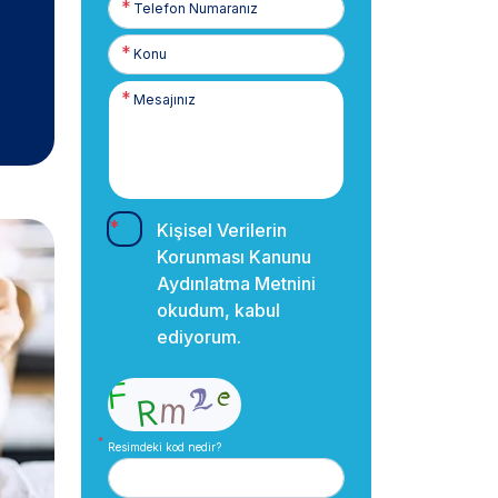
Numaranız
Kişisel Verilerin
Korunması Kanunu
Aydınlatma Metnini
okudum, kabul
ediyorum.
Resimdeki kod nedir?