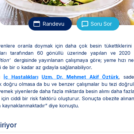
Randevu
Soru Sor
yenlere oranla doymak için daha çok besin tükettiklerini
sanları tarafından 60 gönüllü üzerinde yapılan ve 2020 
tion’
dergisinde yayınlanan çalışmaya göre; yeme hızı ne
de bir o kadar az gıdayla sağlanabiliyor.
si
İç Hastalıkları
Uzm. Dr. Mehmet Akif Öztürk
, sad
 doğru olmasa da bu ve benzer çalışmalar bu tezi doğrul
 yemek yiyenlerde daha fazla miktarda besin alımı daha fazla
çin ciddi bir risk faktörü oluşturur. Sonuçta obezite alınan
n kaynaklanmaktadır” diye konuştu.
iriyor