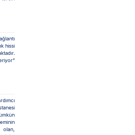
ağlantı
k hissi
tadır.
eriyor”
ardımcı
stanesi
mümkün
eminin
 olan,