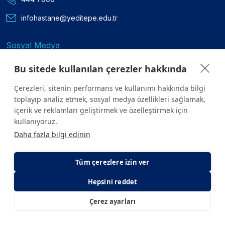
infohastane@yeditepe.edu.tr
Sosyal Medya
Facebook
Bu sitede kullanılan çerezler hakkında
Twitter
Çerezleri, sitenin performans ve kullanımı hakkında bilgi
toplayıp analiz etmek, sosyal medya özellikleri sağlamak,
içerik ve reklamları geliştirmek ve özelleştirmek için
Youtube
kullanıyoruz.
Instagram
Daha fazla bilgi edinin
Tüm çerezlere izin ver
Linkedin
Hepsini reddet
Çerez ayarları
E-Randevu
E-Sonuç
Sitede yer alan tüm içerikler yalnızca bilgilendirme amaçlıdır.
Sağlığınızla ilgili sorularınız için mutlaka doktoruza ya da bir sağlık