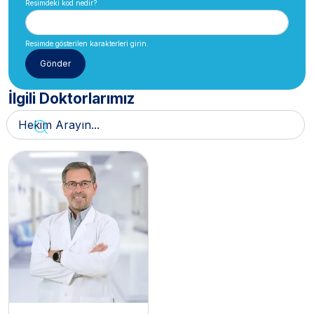
Resimdeki kod nedir?
Resimde gösterilen karakterleri girin.
İlgili Doktorlarımız