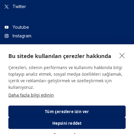
Twitter
Youtube
Instagram
Bu sitede kullanılan çerezler hakkında
Linkedin
Çerezleri, sitenin performans ve kullanımı hakkında bilgi
toplayıp analiz etmek, sosyal medya özellikleri sağlamak,
içerik ve reklamları geliştirmek ve özelleştirmek için
Sitede yer alan tüm içerikler yalnızca bilgilendirme amaçlıdır.
kullanıyoruz.
Sağlığınızla ilgili sorularınız için mutlaka doktoruza ya da bir sağlık
Daha fazla bilgi edinin
kuruluşuna başvurunuz.
Copyright © 2026. Yeditepe Üniversitesi Hastanesi. Tüm hakları
saklıdır.
Tüm çerezlere izin ver
Hepsini reddet
Gizlilik ve Çerez Politikası
KVKK Aydınlatma Metni