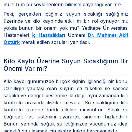
mu? Tüm bu söylenenlerin bilimsel dayanağı var mı?
Peki, gerçekten içtiğimiz suyun sıcaklığı sağlığımız
üzerinde ve kilo kaybında etkili mi bir rol oynuyor mu
yoksa bunun bir önemi yok mu? Yeditepe Üniversitesi
Hastaneleri
İç Hastalıkları
Uzmanı
Dr. Mehmet Akif
Öztürk
merak edilen soruları yanıtladı.
Kilo Kaybı Üzerine Suyun Sıcaklığının Bir
Önemi Var mı?
Kilo kaybı günümüzde birçok kişinin ilgilendiği bir konu.
Canlılığın yapıtaşı olan suyun da tüketimi ile sadece
sağlıklı ve dengeli beslenme ile değil aynı zamanda kilo
kontrolü arasında ilişkiler mevcut. Su sıcaklığının kilo
kontrolü üzerine farklı etkileri mevcuttur. Sıcak su
bağırsak ileti sistemini uyararak sindirimi hızlandırır.
Bunun yanında soğuk su içtiğimizde vücudumuz ideal
sıcaklığına ulaşmak için ekstra kalori harcayacaktır.