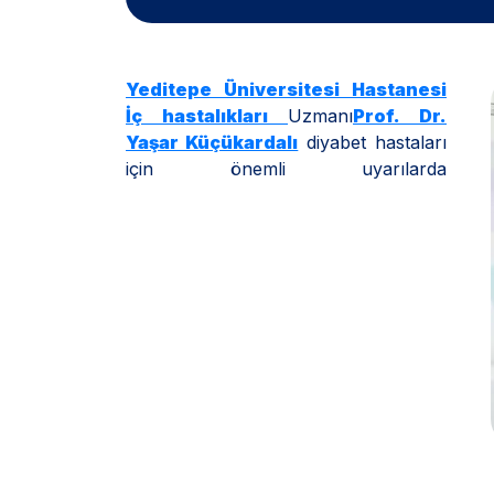
Yeditepe Üniversitesi Hastanesi
İç hastalıkları
Uzmanı
Prof. Dr.
Yaşar Küçükardalı
diyabet hastaları
için önemli uyarılarda