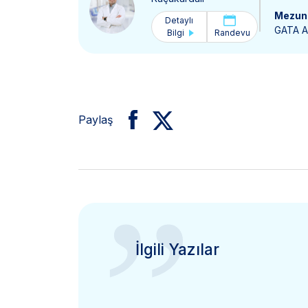
Mezun 
Detaylı
GATA As
Bilgi
Randevu
Paylaş
”
İlgili Yazılar