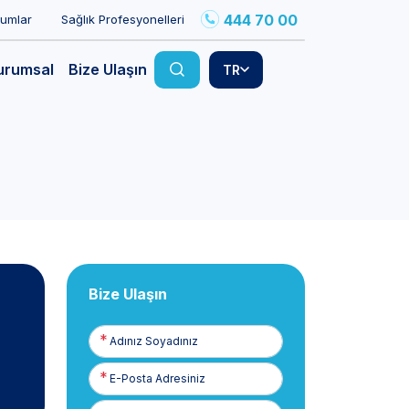
444 70 00
rumlar
Sağlık Profesyonelleri
urumsal
Bize Ulaşın
TR
Bize Ulaşın
Adınız
Soyadınız
E-
Posta
Telefon