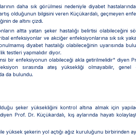
larının daha sık görülmesi nedeniyle diyabet hastalarınd
 artış olduğunun bilgisini veren Küçükardalı, geçmeyen enf
inin de altını çizdi.
ların altta yatan şeker hastalığı belirtisi olabileceğini s
ribal enfeksiyonlar ve akciğer enfeksiyonlarına sık sık yak
konulmamış diyabet hastalığı olabileceğinin uyarısında bul
ik testleri yapmalıdır diyor.
nsi bir enfeksiyonun olabileceği akla getirilmelidir" diyen Pr
feksiyon sırasında ateş yüksekliği olmayabilir, genel
nda da bulundu.
duğu şeker yüksekliğini kontrol altına almak için yapıla
iyen Prof. Dr. Küçükardalı, kış aylarında hayatı kolaylaş
u ile yüksek şekerin yol açtığı ağız kuruluğunu birbirinden a