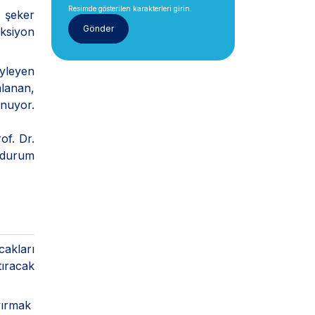
Resimde gösterilen karakterleri girin.
a şeker
eksiyon
öyleyen
alanan,
unuyor.
of. Dr.
 durum
cakları
tıracak
yırmak