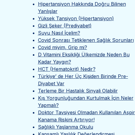
Hipertansiyon Hakkında Doğru Bilinen
Yanlışlar
Yüksek Tansiyon (Hipertansiyon)
Gizli Şeker (Prediyabet)
Suyu Nasıl İçelim?
Covid Sonrası Tetiklenen Sağlık Sorunları
Covid miyim, Grip mi?
D Vitamini Eksikliği Ülkemizde Neden Bu
Kadar Yaygın?
HCT (Hematokrit) Nedir?
Türkiye’ de Her Üç Kişiden Birinde Pre-
Diyabet Var
Terleme Bir Hastalık Sinyali Olabilir
Kış Yorgunluğundan Kurtulmak İçin Neler
Yapmalı?
Doktor Tavsiyesi Olmadan Kullanılan Aspir
Kanama Riskini Artırıyor!
Sağlıklı Yaşlanma Okulu
Kapsamlı Yaşlılık Değerlendirmesi