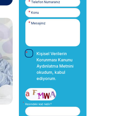
Numaranız
Kişisel Verilerin
Korunması Kanunu
Aydınlatma Metnini
okudum, kabul
ediyorum.
Resimdeki kod nedir?