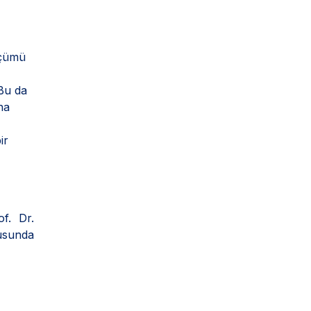
lçümü
Bu da
na
ir
f. Dr.
usunda