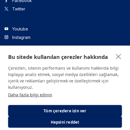
Facebook
Twitter
Youtube
Instagram
Bu sitede kullanılan çerezler hakkında
Linkedin
Çerezleri, sitenin performans ve kullanımı hakkında bilgi
toplayıp analiz etmek, sosyal medya özellikleri sağlamak,
içerik ve reklamları geliştirmek ve özelleştirmek için
Sitede yer alan tüm içerikler yalnızca bilgilendirme amaçlıdır.
kullanıyoruz.
Sağlığınızla ilgili sorularınız için mutlaka doktoruza ya da bir sağlık
Daha fazla bilgi edinin
kuruluşuna başvurunuz.
Copyright © 2026. Yeditepe Üniversitesi Hastanesi. Tüm hakları
saklıdır.
Tüm çerezlere izin ver
Hepsini reddet
Gizlilik ve Çerez Politikası
KVKK Aydınlatma Metni