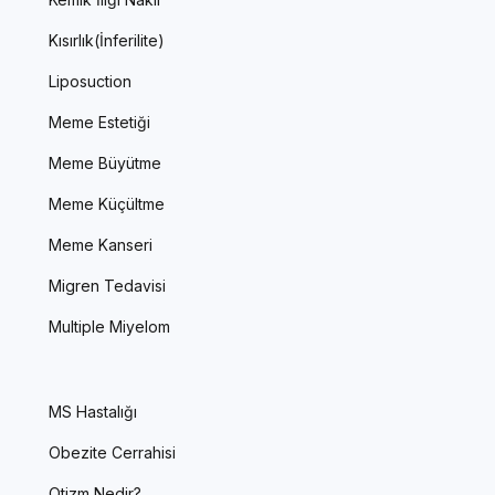
Kısırlık(İnferilite)
Liposuction
Meme Estetiği
Meme Büyütme
Meme Küçültme
Meme Kanseri
Migren Tedavisi
Multiple Miyelom
MS Hastalığı
Obezite Cerrahisi
Otizm Nedir?