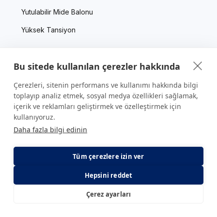
Yutulabilir Mide Balonu
Yüksek Tansiyon
Bu sitede kullanılan çerezler hakkında
Kurumsal
Çerezleri, sitenin performans ve kullanımı hakkında bilgi
Hakkımızda
toplayıp analiz etmek, sosyal medya özellikleri sağlamak,
Yönetim Kurulu
içerik ve reklamları geliştirmek ve özelleştirmek için
kullanıyoruz.
Belgelenmiş Kalite
Daha fazla bilgi edinin
İnsan Kaynakları
Tüm çerezlere izin ver
Anlaşmalı Kurumlar
Hepsini reddet
Hızlı Erişim
Çerez ayarları
E-Randevu
E-Sonuç
Doktorlarımız