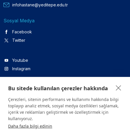
infohastane@yeditepe.edu.tr
Sosyal Medya
Facebook
Twitter
Youtube
Instagram
Bu sitede kullanılan çerezler hakkında
Linkedin
Çerezleri, sitenin performans ve kullanımı hakkında bilgi
toplayıp analiz etmek, sosyal medya özellikleri sağlamak,
içerik ve reklamları geliştirmek ve özelleştirmek için
Sitede yer alan tüm içerikler yalnızca bilgilendirme amaçlıdır.
kullanıyoruz.
Sağlığınızla ilgili sorularınız için mutlaka doktoruza ya da bir sağlık
Daha fazla bilgi edinin
kuruluşuna başvurunuz.