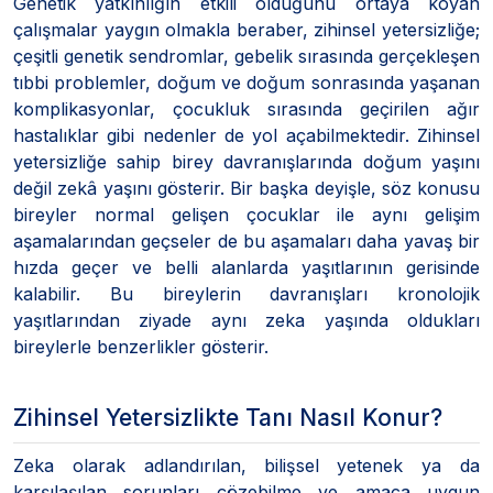
Genetik yatkınlığın etkili olduğunu ortaya koyan
çalışmalar yaygın olmakla beraber, zihinsel yetersizliğe;
çeşitli genetik sendromlar, gebelik sırasında gerçekleşen
tıbbi problemler, doğum ve doğum sonrasında yaşanan
komplikasyonlar, çocukluk sırasında geçirilen ağır
hastalıklar gibi nedenler de yol açabilmektedir. Zihinsel
yetersizliğe sahip birey davranışlarında doğum yaşını
değil zekâ yaşını gösterir. Bir başka deyişle, söz konusu
bireyler normal gelişen çocuklar ile aynı gelişim
aşamalarından geçseler de bu aşamaları daha yavaş bir
hızda geçer ve belli alanlarda yaşıtlarının gerisinde
kalabilir. Bu bireylerin davranışları kronolojik
yaşıtlarından ziyade aynı zeka yaşında oldukları
bireylerle benzerlikler gösterir.
Zihinsel Yetersizlikte Tanı Nasıl Konur?
Zeka olarak adlandırılan, bilişsel yetenek ya da
karşılaşılan sorunları çözebilme ve amaca uygun