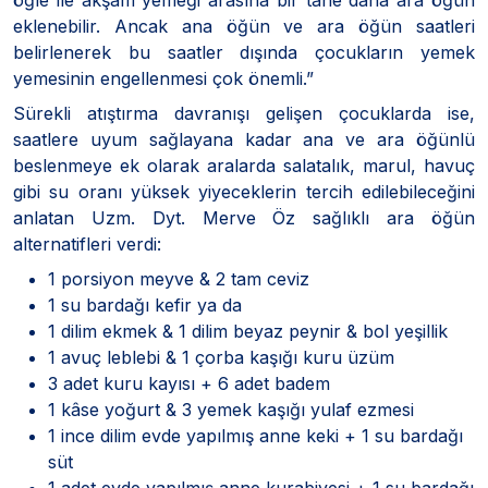
eklenebilir. Ancak ana öğün ve ara öğün saatleri
belirlenerek bu saatler dışında çocukların yemek
yemesinin engellenmesi çok önemli.”
Sürekli atıştırma davranışı gelişen çocuklarda ise,
saatlere uyum sağlayana kadar ana ve ara öğünlü
beslenmeye ek olarak aralarda salatalık, marul, havuç
gibi su oranı yüksek yiyeceklerin tercih edilebileceğini
anlatan Uzm. Dyt. Merve Öz sağlıklı ara öğün
alternatifleri verdi:
1 porsiyon meyve & 2 tam ceviz
1 su bardağı kefir ya da
1 dilim ekmek & 1 dilim beyaz peynir & bol yeşillik
1 avuç leblebi & 1 çorba kaşığı kuru üzüm
3 adet kuru kayısı + 6 adet badem
1 kâse yoğurt & 3 yemek kaşığı yulaf ezmesi
1 ince dilim evde yapılmış anne keki + 1 su bardağı
süt
1 adet evde yapılmış anne kurabiyesi + 1 su bardağı