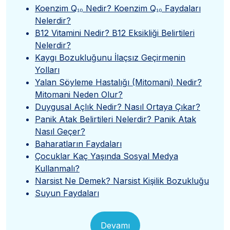
Koenzim Q₁₀ Nedir? Koenzim Q₁₀ Faydaları
Nelerdir?
B12 Vitamini Nedir? B12 Eksikliği Belirtileri
Nelerdir?
Kaygı Bozukluğunu İlaçsız Geçirmenin
Yolları
Yalan Söyleme Hastalığı (Mitomani) Nedir?
Mitomani Neden Olur?
Duygusal Açlık Nedir? Nasıl Ortaya Çıkar?
Panik Atak Belirtileri Nelerdir? Panik Atak
Nasıl Geçer?
Baharatların Faydaları
Çocuklar Kaç Yaşında Sosyal Medya
Kullanmalı?
Narsist Ne Demek? Narsist Kişilik Bozukluğu
Suyun Faydaları
Devamı