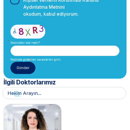
Kişisel Verilerin Korunması Kanunu
Aydınlatma Metnini
okudum, kabul ediyorum.
Resimdeki kod nedir?
Resimde gösterilen karakterleri girin.
İlgili Doktorlarımız