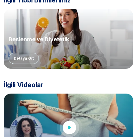
İlgili Tıbbi Birimlerimiz
Beslenme ve Diyetetik
Detaya Git
İlgili Videolar