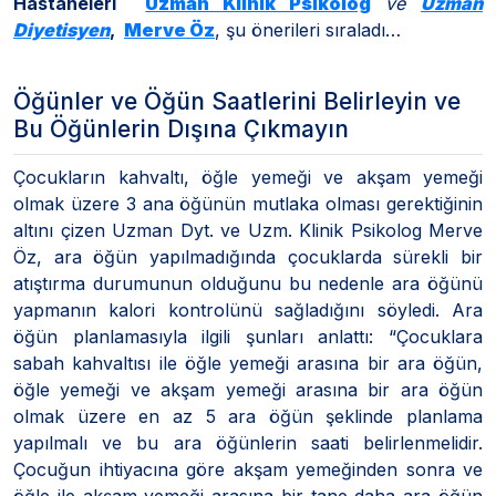
Hastaneleri
Uzman Klinik Psikolog
ve
Uzman
Diyetisyen
,
Merve Öz
, şu önerileri sıraladı…
Öğünler ve Öğün Saatlerini Belirleyin ve
Bu Öğünlerin Dışına Çıkmayın
Çocukların kahvaltı, öğle yemeği ve akşam yemeği
olmak üzere 3 ana öğünün mutlaka olması gerektiğinin
altını çizen Uzman Dyt. ve Uzm. Klinik Psikolog Merve
Öz, ara öğün yapılmadığında çocuklarda sürekli bir
atıştırma durumunun olduğunu bu nedenle ara öğünü
yapmanın kalori kontrolünü sağladığını söyledi. Ara
öğün planlamasıyla ilgili şunları anlattı: “Çocuklara
sabah kahvaltısı ile öğle yemeği arasına bir ara öğün,
öğle yemeği ve akşam yemeği arasına bir ara öğün
olmak üzere en az 5 ara öğün şeklinde planlama
yapılmalı ve bu ara öğünlerin saati belirlenmelidir.
Çocuğun ihtiyacına göre akşam yemeğinden sonra ve
öğle ile akşam yemeği arasına bir tane daha ara öğün