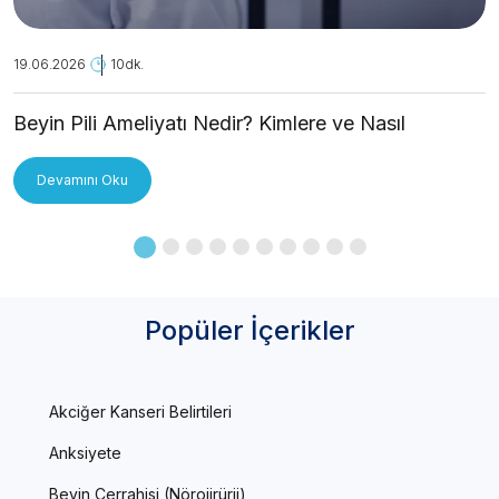
19.06.2026
10dk.
Beyin Pili Ameliyatı Nedir? Kimlere ve Nasıl
Uygulanır?
Devamını Oku
Popüler İçerikler
Akciğer Kanseri Belirtileri
Anksiyete
Beyin Cerrahisi (Nörojirürji)