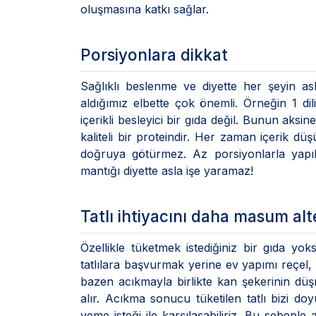
oluşmasına katkı sağlar.
Porsiyonlara dikkat
Sağlıklı beslenme ve diyette her şeyin a
aldığımız elbette çok önemli. Örneğin 1 di
içerikli besleyici bir gıda değil. Bunun aksi
kaliteli bir proteindir. Her zaman içerik d
doğruya götürmez. Az porsiyonlarla yap
mantığı diyette asla işe yaramaz!
Tatlı ihtiyacını daha masum al
Özellikle tüketmek istediğiniz bir gıda yok
tatlılara başvurmak yerine ev yapımı reçel, bal
bazen acıkmayla birlikte kan şekerinin düşme
alır. Acıkma sonucu tüketilen tatlı bizi do
yeme isteği ile karşılaşabiliriz. Bu sebepl