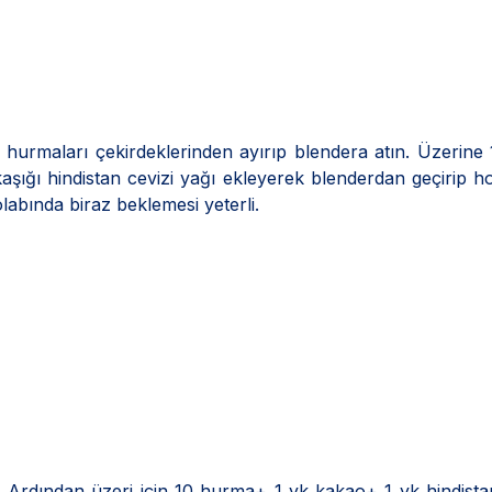
 hurmaları çekirdeklerinden ayırıp blendera atın. Üzerine
şığı hindistan cevizi yağı ekleyerek blenderdan geçirip 
labında biraz beklemesi yeterli.
. Ardından üzeri için 10 hurma+ 1 yk kakao+ 1 yk hindista