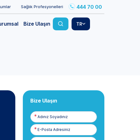
444 70 00
rumlar
Sağlık Profesyonelleri
urumsal
Bize Ulaşın
TR
Bize Ulaşın
Adınız
Soyadınız
E-
Posta
Telefon