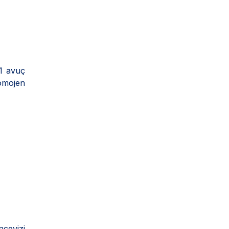
 1 avuç
homojen
ncevizi