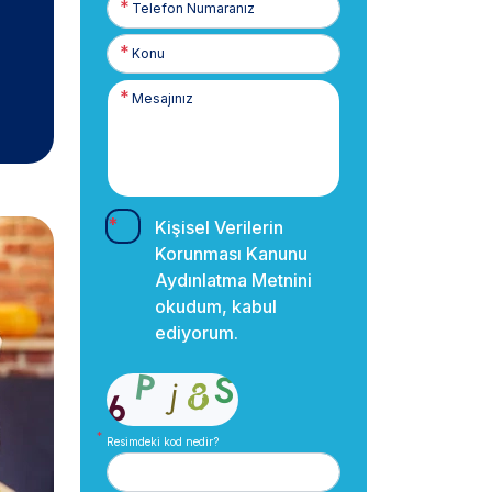
Numaranız
Kişisel Verilerin
Korunması Kanunu
Aydınlatma Metnini
okudum, kabul
ediyorum.
Resimdeki kod nedir?