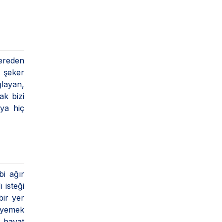
ereden
a şeker
ğlayan,
ak bizi
ya hiç
bi ağır
ı isteği
bir yer
e yemek
k hayat