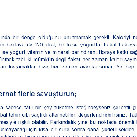
slında bir denge olduğunu unutmamak gerekli. Kaloriyi n
lim baklava da 120 kkal, bir kase yoğurtta. Fakat baklav
ne ise yoğurt vitamin ve mineral barındıran, floraya katkı sa
üşünmek tabii ki mümkün değil fakat her zaman kalori saym
ılan kaçamaklar bize her zaman avantaj sunar. Ya hep 
ternatiflerle savuşturun;
sa sadece tatlı bir şey tüketme isteğindeyseniz şerbetli gi
 tahin gibi sağlıklı alternatifleri değerlendirebilirsiniz. Tatl
siyle ilişkili olabilir. Farkındalık yine bu noktada önemli 
yurmayacağı için kısa bir süre sonra daha şiddetli şekild
e acıktığınızı hissediyorsanız öncelikle bir ana yemek yeme