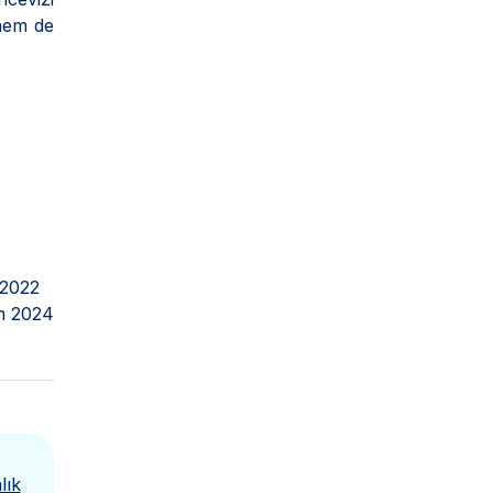
 hem de
 2022
m 2024
lık