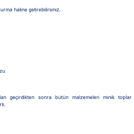
rma haline getirebilirsiniz.
uzu
rdan geçirdikten sonra bütün malzemeleri minik toplar 
li.