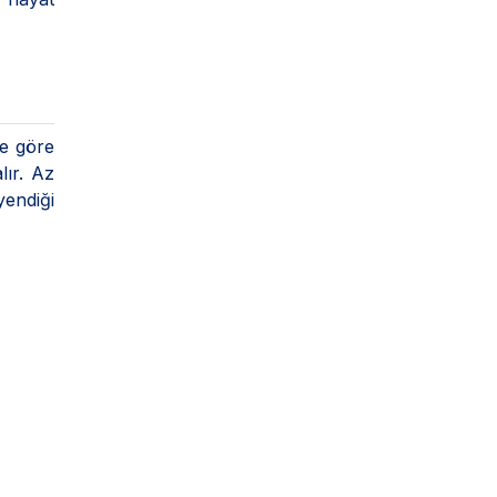
le göre
lır. Az
yendiği