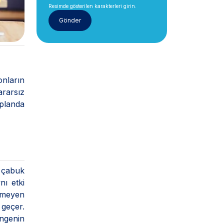
Resimde gösterilen karakterleri girin.
onların
ararsız
 planda
e çabuk
nı etki
enmeyen
 geçer.
engenin