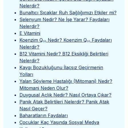
Nelerdir?
Bunaltıcı Sıcaklar Ruh Sağlığımızı Etkiler mi?
Selenyum Nedir? Ne İşe Yarar? Faydaları
Nelerdir?
E Vitamini
Koenzim Q₁₀ Nedir? Koenzim Q₁₀ Faydaları
Nelerdir?
B12 Vitamini Nedir? B12 Eksikliği Belirtileri
Nelerdir?
Kaygı Bozukluğunu İlaçsız Geçirmenin
Yolları
Yalan Söyleme Hastalığı (Mitomani) Nedir?
Mitomani Neden Olur?
Duygusal Açlık Nedir? Nasıl Ortaya Çıkar?
Panik Atak Belirtileri Nelerdir? Panik Atak
Nasıl Geçer?
Baharatların Faydaları
Çocuklar Kaç Yaşında Sosyal Medya