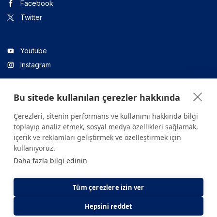
Facebook
Twitter
Youtube
Instagram
Bu sitede kullanılan çerezler hakkında
Linkedin
Çerezleri, sitenin performans ve kullanımı hakkında bilgi
toplayıp analiz etmek, sosyal medya özellikleri sağlamak,
içerik ve reklamları geliştirmek ve özelleştirmek için
Sitede yer alan tüm içerikler yalnızca bilgilendirme amaçlıdır.
kullanıyoruz.
Sağlığınızla ilgili sorularınız için mutlaka doktoruza ya da bir sağlık
Daha fazla bilgi edinin
kuruluşuna başvurunuz.
Copyright © 2026. Yeditepe Üniversitesi Hastanesi. Tüm hakları
saklıdır.
Tüm çerezlere izin ver
Hepsini reddet
Gizlilik ve Çerez Politikası
KVKK Aydınlatma Metni