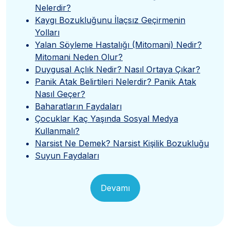
Nelerdir?
Kaygı Bozukluğunu İlaçsız Geçirmenin
Yolları
Yalan Söyleme Hastalığı (Mitomani) Nedir?
Mitomani Neden Olur?
Duygusal Açlık Nedir? Nasıl Ortaya Çıkar?
Panik Atak Belirtileri Nelerdir? Panik Atak
Nasıl Geçer?
Baharatların Faydaları
Çocuklar Kaç Yaşında Sosyal Medya
Kullanmalı?
Narsist Ne Demek? Narsist Kişilik Bozukluğu
Suyun Faydaları
Devamı