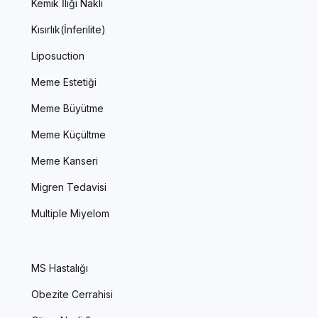
Kemik İliği Nakli
Kısırlık(İnferilite)
Liposuction
Meme Estetiği
Meme Büyütme
Meme Küçültme
Meme Kanseri
Migren Tedavisi
Multiple Miyelom
MS Hastalığı
Obezite Cerrahisi