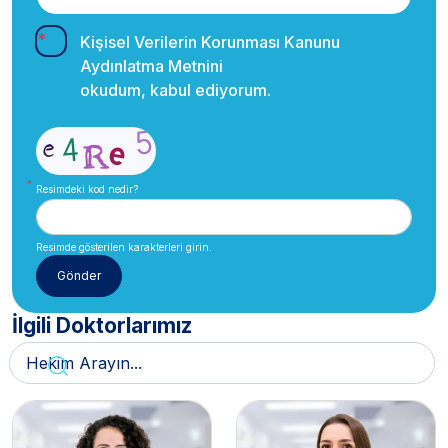
Kişisel Verilerin Korunması Kanunu
Aydınlatma Metnini
okudum, kabul ediyorum.
Resimdeki kod nedir?
Resimde gösterilen karakterleri girin.
İlgili Doktorlarımız