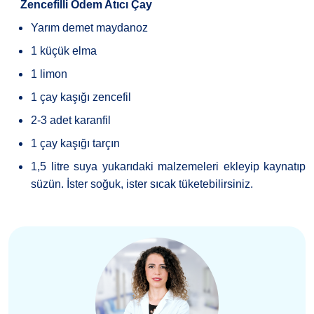
·
Zencefilli Ödem Atıcı Çay
Yarım demet maydanoz
1 küçük elma
1 limon
1 çay kaşığı zencefil
2-3 adet karanfil
1 çay kaşığı tarçın
1,5 litre suya yukarıdaki malzemeleri ekleyip kaynatıp
süzün. İster soğuk, ister sıcak tüketebilirsiniz.