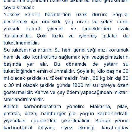
beslenme açısından özellikle dikkat edilmesi gerekenleri
şöyle sıraladı:
Yüksek kalorili besinlerden uzak durun: Sağlıklı
beslenmek için öncelikle yağ oranı ve şeker oranı
yüksek kalorili yiyecek ve içeceklerden uzak
durulmalıdır. Çok tuzlu ve işlenmiş gıdalar da
tüketilmemelidir.
Su tüketiminizi artırın: Su hem genel sağlımızı korumak
hem de kilo kontrolünü sağlamak için vazgeçilmezlerin
başında yer alır. Bu dönemde de yeterli su
tüketildiğinden emin olunmalıdır. Şöyle ki; kilo başına 30
ml olacak şekilde su tüketilmelidir. Yani, 60 kg bir kişi 60
x 30 ml olacak şekilde günde 1800 ml su içmeye özen
göstermelidir. Kahve ve çay ödem yapacağından miktarı
sınırlandırılmalıdır.
Kaliteli karbonhidratlara yönelin: Makarna, pilav,
patates, pizza, hamburger gibi yoğun karbonhidratlı
yiyecekler öğünlerden çıkarılmalıdır. Bunun yerine
karbonhidrat ihtiyacı, siyez ekmeği, karabuğday