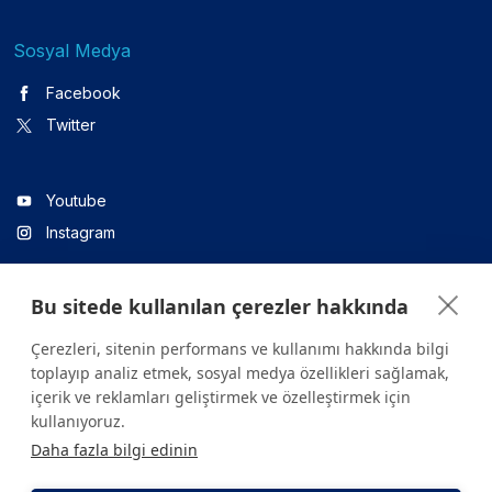
Sosyal Medya
Facebook
Twitter
Youtube
Instagram
Bu sitede kullanılan çerezler hakkında
Linkedin
Çerezleri, sitenin performans ve kullanımı hakkında bilgi
toplayıp analiz etmek, sosyal medya özellikleri sağlamak,
içerik ve reklamları geliştirmek ve özelleştirmek için
Sitede yer alan tüm içerikler yalnızca bilgilendirme amaçlıdır.
kullanıyoruz.
Sağlığınızla ilgili sorularınız için mutlaka doktoruza ya da bir sağlık
Daha fazla bilgi edinin
kuruluşuna başvurunuz.
Copyright © 2026. Yeditepe Üniversitesi Hastanesi. Tüm hakları