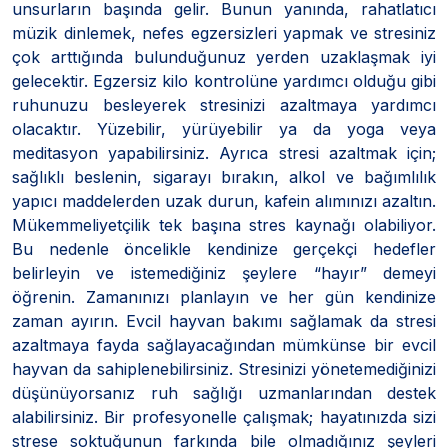
unsurların başında gelir. Bunun yanında, rahatlatıcı
müzik dinlemek, nefes egzersizleri yapmak ve stresiniz
çok arttığında bulunduğunuz yerden uzaklaşmak iyi
gelecektir. Egzersiz kilo kontrolüne yardımcı olduğu gibi
ruhunuzu besleyerek stresinizi azaltmaya yardımcı
olacaktır. Yüzebilir, yürüyebilir ya da yoga veya
meditasyon yapabilirsiniz. Ayrıca stresi azaltmak için;
sağlıklı beslenin, sigarayı bırakın, alkol ve bağımlılık
yapıcı maddelerden uzak durun, kafein alımınızı azaltın.
Mükemmeliyetçilik tek başına stres kaynağı olabiliyor.
Bu nedenle öncelikle kendinize gerçekçi hedefler
belirleyin ve istemediğiniz şeylere “hayır” demeyi
öğrenin. Zamanınızı planlayın ve her gün kendinize
zaman ayırın. Evcil hayvan bakımı sağlamak da stresi
azaltmaya fayda sağlayacağından mümkünse bir evcil
hayvan da sahiplenebilirsiniz. Stresinizi yönetemediğinizi
düşünüyorsanız ruh sağlığı uzmanlarından destek
alabilirsiniz. Bir profesyonelle çalışmak; hayatınızda sizi
strese soktuğunun farkında bile olmadığınız şeyleri