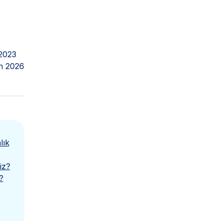
2023
n 2026
lık
iz?
?