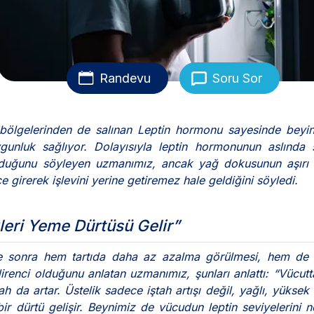
Randevu
Soru Sor
bölgelerinden de salınan Leptin hormonu sayesinde beyin
luk sağlıyor. Dolayısıyla leptin hormonunun aslında sa
lduğunu söyleyen uzmanımız, ancak yağ dokusunun aşırı 
e girerek işlevini yerine getiremez hale geldiğini söyledi.
leri Yeme Dürtüsü Gelir”
üre sonra hem tartıda daha az azalma görülmesi, hem de 
irenci olduğunu anlatan uzmanımız, şunları anlattı: “Vücut
ah da artar. Üstelik sadece iştah artışı değil, yağlı, yüksek k
r dürtü gelişir. Beynimiz de vücudun leptin seviyelerini 