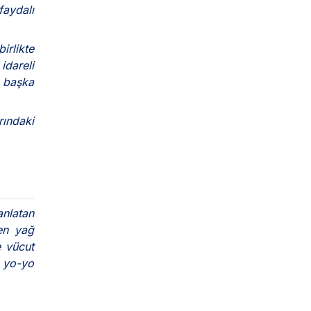
faydalı
irlikte
idareli
r başka
rındaki
anlatan
ken yağ
e vücut
 yo-yo