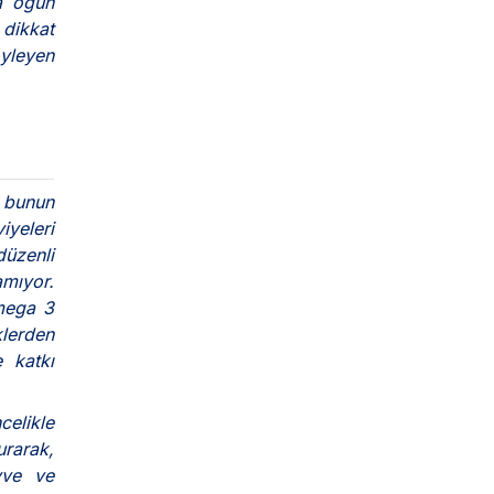
ra öğün
 dikkat
öyleyen
, bunun
viyeleri
düzenli
amıyor.
omega 3
klerden
e katkı
celikle
urarak,
yve ve