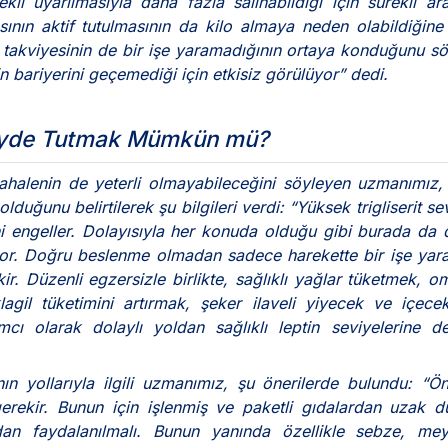
li uyarılmasıyla daha fazla salınabildiği için sürekli a
ının aktif tutulmasının da kilo almaya neden olabildiğine
in takviyesinin de bir işe yaramadığının ortaya konduğunu s
in bariyerini geçemediği için etkisiz görülüyor” dedi.
zeyde Tutmak Mümkün mü?
ahalenin de yeterli olmayabileceğini söyleyen uzmanımız
olduğunu belirtilerek şu bilgileri verdi: “Yüksek trigliserit se
i engeller. Dolayısıyla her konuda olduğu gibi burada da 
or. Doğru beslenme olmadan sadece harekette bir işe yar
. Düzenli egzersizle birlikte, sağlıklı yağlar tüketmek, 
agil tüketimini artırmak, şeker ilaveli yiyecek ve içece
mcı olarak dolaylı yoldan sağlıklı leptin seviyelerine d
n yollarıyla ilgili uzmanımız, şu önerilerde bulundu: “Ön
erekir. Bunun için işlenmiş ve paketli gıdalardan uzak d
ndan faydalanılmalı. Bunun yanında özellikle sebze, me