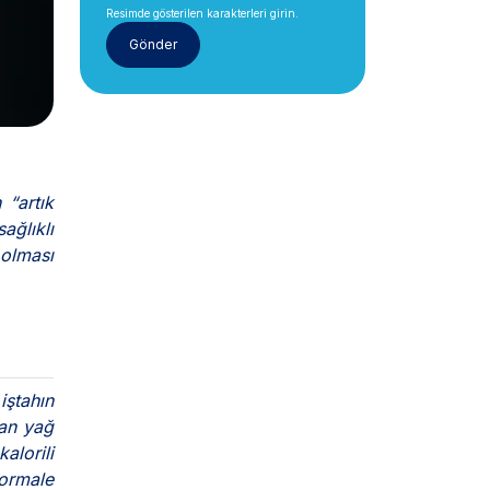
Resimde gösterilen karakterleri girin.
 “artık
ğlıklı
olması
iştahın
tan yağ
alorili
normale