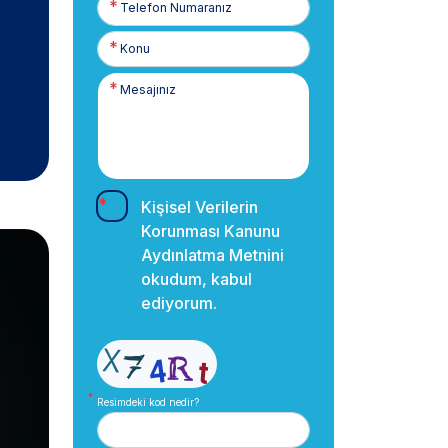
Numaranız
Kişisel Verilerin
Korunması Kanunu
Aydınlatma Metnini
okudum, kabul
ediyorum.
Resimdeki kod nedir?