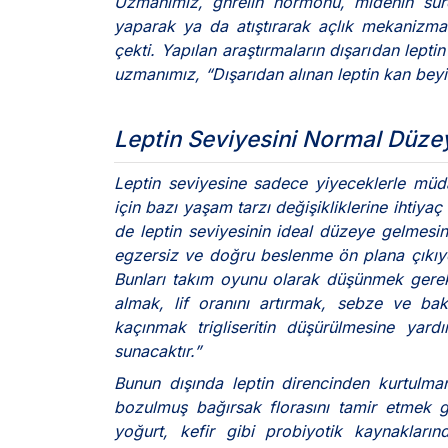
Uzmanımız, ghrelin hormonu, midenin sürek
yaparak ya da atıştırarak açlık mekanizmas
çekti. Yapılan araştırmaların dışarıdan lept
uzmanımız, “Dışarıdan alınan leptin kan bey
Leptin Seviyesini Normal Dü
Leptin seviyesine sadece yiyeceklerle müd
için bazı yaşam tarzı değişikliklerine ihtiyaç 
de leptin seviyesinin ideal düzeye gelmesin
egzersiz ve doğru beslenme ön plana çıkıy
Bunları takım oyunu olarak düşünmek gerekir
almak, lif oranını artırmak, sebze ve bakl
kaçınmak trigliseritin düşürülmesine yardı
sunacaktır.”
Bunun dışında leptin direncinden kurtulmanı
bozulmuş bağırsak florasını tamir etmek g
yoğurt, kefir gibi probiyotik kaynakları