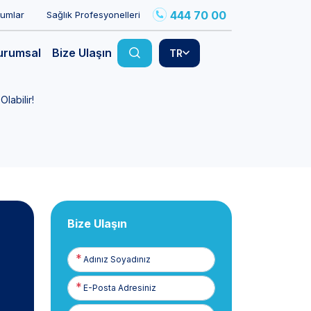
444 70 00
rumlar
Sağlık Profesyonelleri
urumsal
Bize Ulaşın
TR
labilir!
Bize Ulaşın
Adınız
Soyadınız
E-
Posta
Telefon