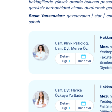
baklagillerde yüksek oranda bulunan posadan
gereksiz karbonhidrat alımını durdurmak ger
Basın Yansımaları:
gazetevatan | star | cnn
sabah
Hakkı
Uzm. Klinik Psikolog,
Mezun 
Uzm. Dyt. Merve Öz
Yeditep
Detaylı
Fakülte
Bilgi
Randevu
Bilimle
Diyetet
Hakkı
Uzm. Dyt. Harika
Özkaya Yurttadur
Mezun 
Yeditep
Detaylı
Fakülte
Bilgi
Randevu
Bölümü