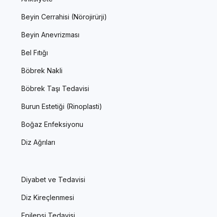
Beyin Cerrahisi (Nörojirürji)
Beyin Anevrizması
Bel Fıtığı
Böbrek Nakli
Böbrek Taşı Tedavisi
Burun Estetiği (Rinoplasti)
Boğaz Enfeksiyonu
Diz Ağrıları
Diyabet ve Tedavisi
Diz Kireçlenmesi
Epilepsi Tedavisi