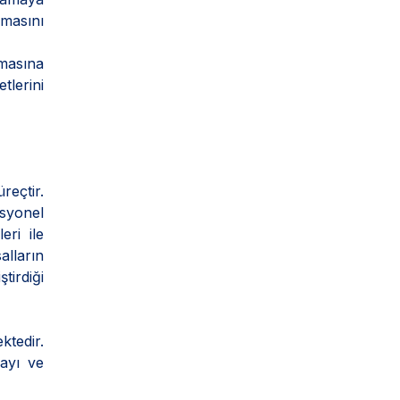
lmasını
şmasına
tlerini
reçtir.
isyonel
eri ile
lların
ştirdiği
ktedir.
mayı ve