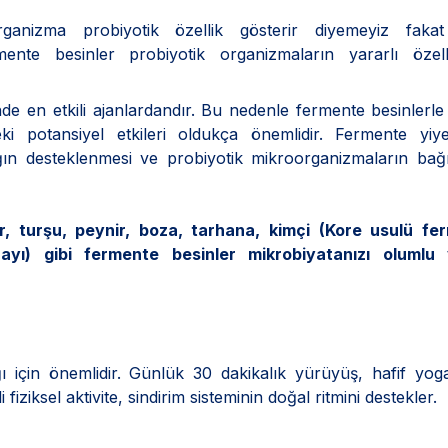
anizma probiyotik özellik gösterir diyemeyiz fakat
te besinler probiyotik organizmaların yararlı özellik
e en etkili ajanlardandır. Bu nedenle fermente besinlerle
ki potansiyel etkileri oldukça önemlidir. Fermente yiye
ığın desteklenmesi ve probiyotik mikroorganizmaların bağ
ir, turşu, peynir, boza, tarhana, kimçi (Kore usulü fe
ı) gibi fermente besinler mikrobiyatanızı olumlu
ı için önemlidir. Günlük 30 dakikalık yürüyüş, hafif yo
fiziksel aktivite, sindirim sisteminin doğal ritmini destekler.