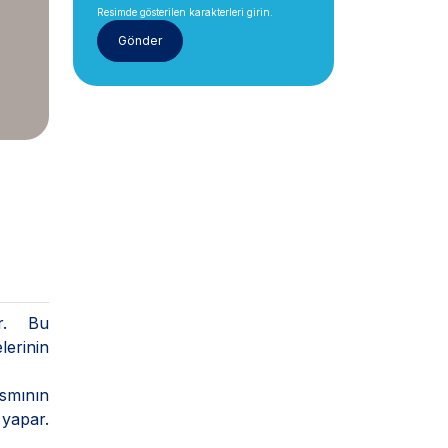
Resimde gösterilen karakterleri girin.
er. Bu
lerinin
smının
 yapar.