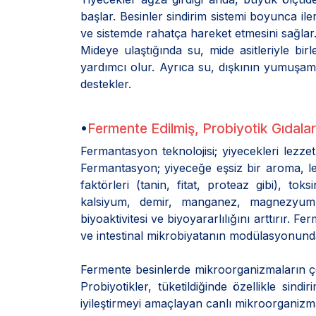
başlar. Besinler sindirim sistemi boyunca il
ve sistemde rahatça hareket etmesini sağlar
Mideye ulaştığında su, mide asitleriyle bir
yardımcı olur. Ayrıca su, dışkının yumuşama
destekler.
•
Fermente Edilmiş, Probiyotik Gıdalar
Fermantasyon teknolojisi; yiyecekleri lezzetl
Fermantasyon; yiyeceğe eşsiz bir aroma, lezze
faktörleri (tanin, fitat, proteaz gibi), toks
kalsiyum, demir, manganez, magnezyum gib
biyoaktivitesi ve biyoyararlılığını arttırır. Fer
ve intestinal mikrobiyatanın modülasyonunda e
Fermente besinlerde mikroorganizmaların çoğ
Probiyotikler, tüketildiğinde özellikle sindi
iyileştirmeyi amaçlayan canlı mikroorganizma