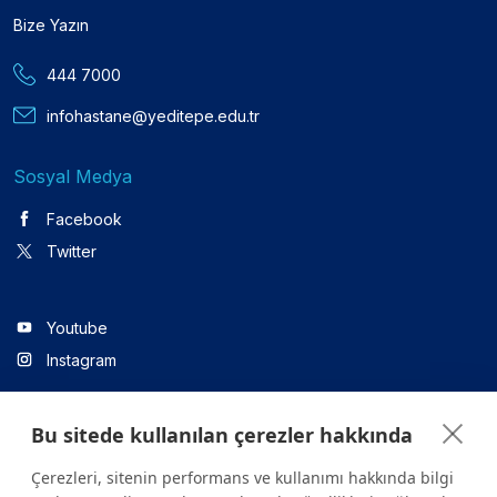
Bize Yazın
444 7000
infohastane@yeditepe.edu.tr
Sosyal Medya
Facebook
Twitter
Youtube
Instagram
Bu sitede kullanılan çerezler hakkında
Linkedin
Çerezleri, sitenin performans ve kullanımı hakkında bilgi