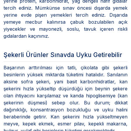
yerine protein, karbonhidrat, yağ dengeli hafif gıdalar
tercih ediniz. Mümkünse sınav öncesi dışarda yemek
yerine evde pişen yemekleri tercih ediniz. Dışarıda
yemeye mecbur kalınırsa çabuk bozulabilen açık
yiyecekler ve mayonezli, soslu, tavuk içeren riskli
gıdalardan kaçınınız.
Şekerli Ürünler Sınavda Uyku Getirebilir
Başarının arttırılması için tatlı, çikolata gibi şekerli
besinlerin yüksek miktarda tüketimi hatalıdır. Sanılanın
aksine sofra şekeri, yani basit karbonhidratlar, kan
şekerini hızla yükseltip düşürdüğü için beynin şekere
olan ihtiyacını karşılamaz ve kanda hipoglisemiye (kan
şekerinin düşmesi) sebep olur. Bu durum; dikkat
dağınıklığı, konsantrasyon bozukluğu ve uyku halini
beraberinde getirir. Kan şekerini hızla yükseltmeyen
meyve, kepek ekmek, esmer pilav, kepekli makarna,
bulgur, yulaf gibi besinlerin tüketimi gerekmektedir.