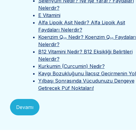
Selenyum Nedir? Ne İşe Yarar? Faydaları
Nelerdir?
E Vitamini
Alfa Lipoik Asit Nedir? Alfa Lipoik Asit
Faydaları Nelerdir?
Koenzim Q₁₀ Nedir? Koenzim Q₁₀ Faydalar
Nelerdir?
B12 Vitamini Nedir? B12 Eksikliği Belirtileri
Nelerdir?
Kurkumin (Curcumin) Nedir?
Kaygı Bozukluğunu İlaçsız Geçirmenin Yoll
Yılbaşı Sonrasında Vücudunuzu Dengeye
Getirecek Püf Noktaları!
Devamı