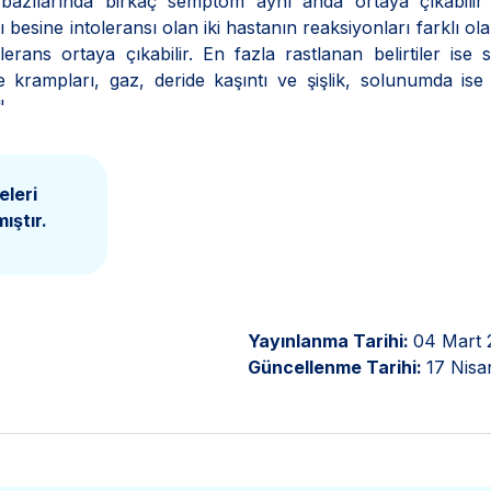
, bazılarında birkaç semptom aynı anda ortaya çıkabilir
esine intoleransı olan iki hastanın reaksiyonları farklı olab
rans ortaya çıkabilir. En fazla rastlanan belirtiler ise s
de krampları, gaz, deride kaşıntı ve şişlik, solunumda is
"
eleri
ıştır.
Yayınlanma Tarihi:
04 Mart 
Güncellenme Tarihi:
17 Nisa