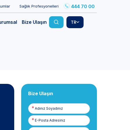
444 70 00
rumlar
Sağlık Profesyonelleri
urumsal
Bize Ulaşın
TR
Bize Ulaşın
Adınız
Soyadınız
E-
Posta
Telefon