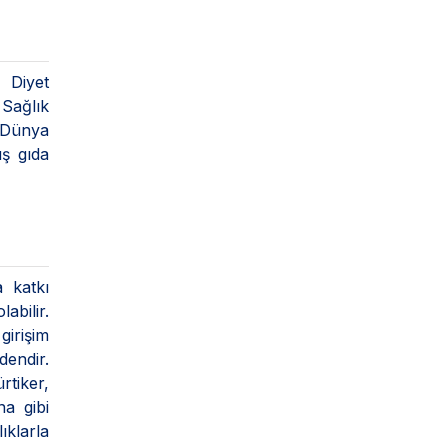
 Diyet
 Sağlık
"Dünya
uş gıda
 katkı
abilir.
girişim
dendir.
rtiker,
na gibi
ıklarla