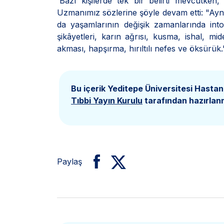
'Bazı kişilerde tek bir belirti mevcutken
Uzmanımız sözlerine şöyle devam etti: "Aynı b
da yaşamlarının değişik zamanlarında intole
şikâyetleri, karın ağrısı, kusma, ishal, mi
akması, hapşırma, hırıltılı nefes ve öksürük.
Bu içerik Yeditepe Üniversitesi Hastan
Tıbbi Yayın Kurulu
tarafından hazırlanm
Paylaş