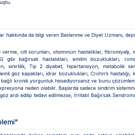
uştu.
klar hakkında da bilgi veren Beslenme ve Diyet Uzmanı, de
lo verme, cilt sorunları, otoimmün hastalıklar, fibromiyalji, 
 gibi bağırsak hastalıkları, emilim bozuklukları, roma
on, sinirlilik, Tip 2 diyabet, hipertansiyon, metabolik s
emli göz kapakları, idrar bozuklukları, Crohn’s hastalığı, 
na bağlı kronik yorgunluk hissediyorsanız ve bunu çözümle
presyona neden olabilir. Başlarda sadece sindirim sistemi
r göz ardı edilip tedavi edilmezse, İrritabl Bağırsak Sendrom
blemi"