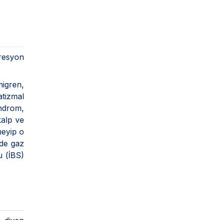
presyon
migren,
tizmal
endrom,
kalp ve
meyip o
nde gaz
u (İBS)