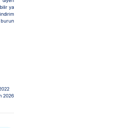
' diyen
ilir ya
indirim
e burun
2022
n 2026