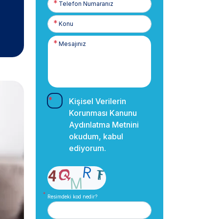
Numaranız
Kişisel Verilerin
Korunması Kanunu
Aydınlatma Metnini
okudum, kabul
ediyorum.
Resimdeki kod nedir?