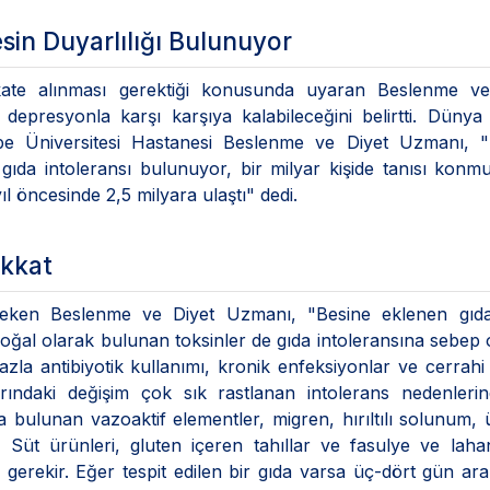
in Duyarlılığı Bulunuyor
dikkate alınması gerektiği konusunda uyaran Beslenme ve
depresyonla karşı karşıya kalabileceğini belirtti. Dünya
tepe Üniversitesi Hastanesi Beslenme ve Diyet Uzmanı, 
gıda intoleransı bulunuyor, bir milyar kişide tanısı konm
 öncesinde 2,5 milyara ulaştı" dedi.
ikkat
t çeken Beslenme ve Diyet Uzmanı, "Besine eklenen gıda
doğal olarak bulunan toksinler de gıda intoleransına sebep ol
azla antibiyotik kullanımı, kronik enfeksiyonlar ve cerrahi 
rındaki değişim çok sık rastlanan intolerans nedenlerin
 bulunan vazoaktif elementler, migren, hırıltılı solunum, ü
 Süt ürünleri, gluten içeren tahıllar ve fasulye ve laha
gerekir. Eğer tespit edilen bir gıda varsa üç-dört gün aral