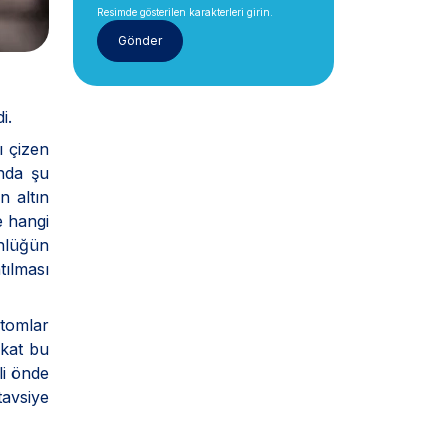
Resimde gösterilen karakterleri girin.
i.
ı çizen
nda şu
n altın
e hangi
ünlüğün
tılması
ptomlar
akat bu
ili önde
tavsiye