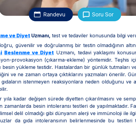
Randevu
Soru Sor
me ve Diyet
Uzmanı,
test ve tedaviler konusunda bilgi verd
doğru, güvenilir ve doğrulanmış bir testin olmadığının altın
i
Beslenme ve Diyet
Uzmanı, tedavi yaklaşımı konusu
asyon-provokasyon (çıkarma-ekleme) yöntemidir. Teşhis içi
ü besin yükleme testidir. Hastalardan bir günlük tutmaları v
ediğini ve ne zaman ortaya çıktıklarını yazmaları önerilir. G
gi gıdaların istenmeyen reaksiyonlara neden olduğunu ve a
lir.
r yıla kadar değişen sürede diyetten çıkarılmasını ve sem
on zamanlarda besin intoleransı testleri de yapılmaktadır. F
limsel delil olmadığı gibi dünyanın alerji ve immünoloji ile ilg
vuzlar da gıda intoleransının belirlenmesinde bu testleri 