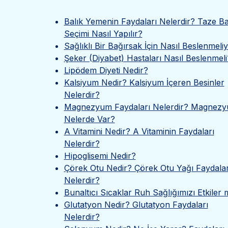
Balık Yemenin Faydaları Nelerdir? Taze Ba
Seçimi Nasıl Yapılır?
Sağlıklı Bir Bağırsak İçin Nasıl Beslenmeliy
Şeker (Diyabet) Hastaları Nasıl Beslenmeli
Lipödem Diyeti Nedir?
Kalsiyum Nedir? Kalsiyum İçeren Besinler
Nelerdir?
Magnezyum Faydaları Nelerdir? Magnez
Nelerde Var?
A Vitamini Nedir? A Vitaminin Faydaları
Nelerdir?
Hipoglisemi Nedir?
Çörek Otu Nedir? Çörek Otu Yağı Faydalar
Nelerdir?
Bunaltıcı Sıcaklar Ruh Sağlığımızı Etkiler 
Glutatyon Nedir? Glutatyon Faydaları
Nelerdir?