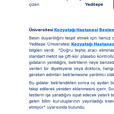
çizen
Yeditepe
Üniversitesi
Kozyatağı Hastanesi
Beslen
Besin duyarlılığını tespit etmek için henüz 
Yeditepe Üniversitesi
Kozyatağı Hastanes
bilgileri verdi: "Doğru teşhis aracı elimin
standart metot ise çift-kör plasebo kontroll
gıdaların yenildiğini, belirtilerin neye benz
verileri bir diyetisyene veya doktora, han
gereken adımları belirlemesine yardımcı olabi
Bu gıdalar belirlendikten sonra üç aydan bi
takip edilerek yeniden eklenmesini içerir. S
testlerin işe yaradığını ispat edecek yeterli bi
gelen bilim kuruluşlarının yayınladığı kıla
etmiyor" uyarısında bulundu.