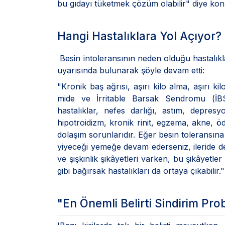
bu gıdayı tüketmek çözüm olabilir" diye kon
Hangi Hastalıklara Yol Açıyor?
Besin intoleransının neden olduğu hastalı
uyarısında bulunarak şöyle devam etti:
"Kronik baş ağrısı, aşırı kilo alma, aşırı ki
mide ve İrritable Barsak Sendromu (İBS)
hastalıklar, nefes darlığı, astım, depresy
hipotroidizm, kronik rinit, egzema, akne, öd
dolaşım sorunlarıdır. Eğer besin toleransı
yiyeceği yemeğe devam ederseniz, ileride de
ve şişkinlik şikâyetleri varken, bu şikâyetle
gibi bağırsak hastalıkları da ortaya çıkabilir."
"En Önemli Belirti Sindirim Pro