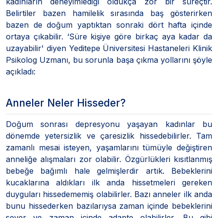
kadınların deneyimlediği oldukça zor bir süreçtir.
Belirtiler bazen hamilelik sırasında baş gösterirken
bazen de doğum yaptıktan sonraki dört hafta içinde
ortaya çıkabilir. ‘Süre kişiye göre birkaç aya kadar da
uzayabilir' diyen Yeditepe Üniversitesi Hastaneleri Klinik
Psikolog Uzmanı, bu sorunla başa çıkma yollarını şöyle
açıkladı:
Anneler Neler Hisseder?
Doğum sonrası depresyonu yaşayan kadınlar bu
dönemde yetersizlik ve çaresizlik hissedebilirler. Tam
zamanlı mesai isteyen, yaşamlarını tümüyle değiştiren
anneliğe alışmaları zor olabilir. Özgürlükleri kısıtlanmış
bebeğe bağımlı hale gelmişlerdir artık. Bebeklerini
kucaklarına aldıkları ilk anda hissetmeleri gereken
duyguları hissedememiş olabilirler. Bazı anneler ilk anda
bunu hissederken bazılarıysa zaman içinde bebeklerini
sever ve zaman içinde adapte olabilirler. Bu gibi