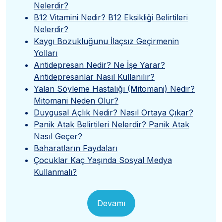
Nelerdir?
B12 Vitamini Nedir? B12 Eksikliği Belirtileri
Nelerdir?
Kaygı Bozukluğunu İlaçsız Geçirmenin
Yolları
Antidepresan Nedir? Ne İşe Yarar?
Antidepresanlar Nasıl Kullanılır?
Yalan Söyleme Hastalığı (Mitomani) Nedir?
Mitomani Neden Olur?
Duygusal Açlık Nedir? Nasıl Ortaya Çıkar?
Panik Atak Belirtileri Nelerdir? Panik Atak
Nasıl Geçer?
Baharatların Faydaları
Çocuklar Kaç Yaşında Sosyal Medya
Kullanmalı?
Devamı