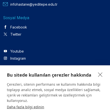
infohastane@yeditepe.edu.tr
Sosyal Medya
Facebook
Twitter
Youtube
Instagram
Bu sitede kullanılan çerezler hakkında
Linkedin
Çerezleri, sitenin performans ve kullanımı hakkında bilgi
toplayıp analiz etmek, sosyal medya özellikleri sağlamak,
içerik ve reklamları geliştirmek ve özelleştirmek için
Sitede yer alan tüm içerikler yalnızca bilgilendirme amaçlıdır.
kullanıyoruz.
Sağlığınızla ilgili sorularınız için mutlaka doktoruza ya da bir sağlık
Daha fazla bilgi edinin
kuruluşuna başvurunuz.