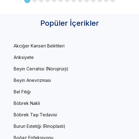
Popüler İçerikler
Akciğer Kanseri Belirtileri
Anksiyete
Beyin Cerrahisi (Nörojirürji)
Beyin Anevrizması
Bel Fıtığı
Böbrek Nakli
Böbrek Taşı Tedavisi
Burun Estetiği (Rinoplasti)
Boğaz Enfeksiyonu