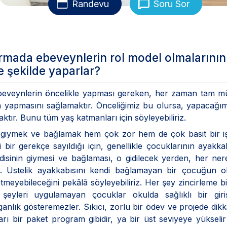
Randevu
Soru Sor
mada ebeveynlerin rol model olmalarının
e şekilde yaparlar?
 ebeveynlerin öncelikle yapması gereken, her zaman tam 
 yapmasını sağlamaktır. Önceliğimiz bu olursa, yapacağı
ktır. Bunu tüm yaş katmanları için söyleyebiliriz.
ı giymek ve bağlamak hem çok zor hem de çok basit bir işt
r gerekçe sayıldığı için, genellikle çocuklarının ayakkab
sinin giymesi ve bağlaması, o gidilecek yerden, her nere
r. Üstelik ayakkabısını kendi bağlamayan bir çocuğun o
meyebileceğini pekâlâ söyleyebiliriz. Her şey zincirleme bi
şeyleri uygulamayan çocuklar okulda sağlıklı bir giriş
lganlık gösteremezler. Sıkıcı, zorlu bir ödev ve projede dikka
rı bir paket program gibidir, ya bir üst seviyeye yükseli