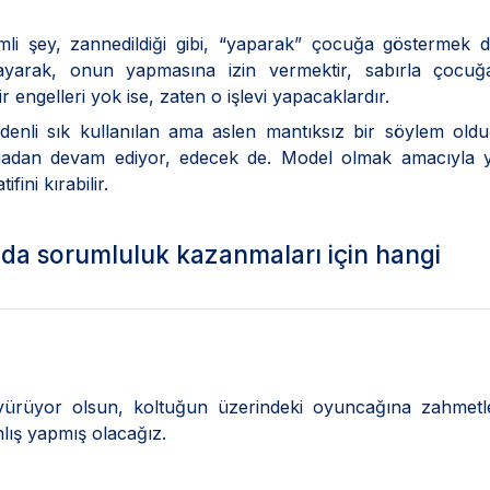
 şey, zannedildiği gibi, “yaparak” çocuğa göstermek değ
yarak, onun yapmasına izin vermektir, sabırla çocuğ
r engelleri yok ise, zaten o işlevi yapacaklardır.
enli sık kullanılan ama aslen mantıksız bir söylem old
madan devam ediyor, edecek de. Model olmak amacıyla y
ini kırabilir.
nda sorumluluk kazanmaları için hangi
yürüyor olsun, koltuğun üzerindeki oyuncağına zahmetle
nlış yapmış olacağız.