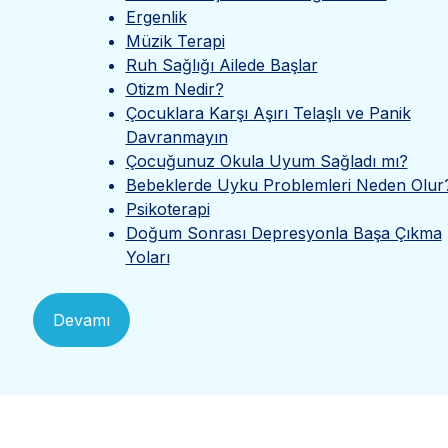
Ergenlik
Müzik Terapi
Ruh Sağlığı Ailede Başlar
Otizm Nedir?
Çocuklara Karşı Aşırı Telaşlı ve Panik
Davranmayın
Çocuğunuz Okula Uyum Sağladı mı?
Bebeklerde Uyku Problemleri Neden Olur
Psikoterapi
Doğum Sonrası Depresyonla Başa Çıkma
Yoları
Devamı