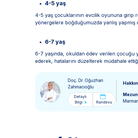
4-5 yaş
4-5 yaş çocuklarının evcilik oyununa girip 
yönergelere boğduğumuzda yanlış yapmış o
6-7 yaş
6-7 yaşında, okuldan ödev verilen çocuğu ya
ederek, hatalarını düzelterek müdahale etti
Doç. Dr. Oğuzhan
Hakkı
Zahmacıoğlu
Mezun 
Detaylı
Marmar
Bilgi
Randevu