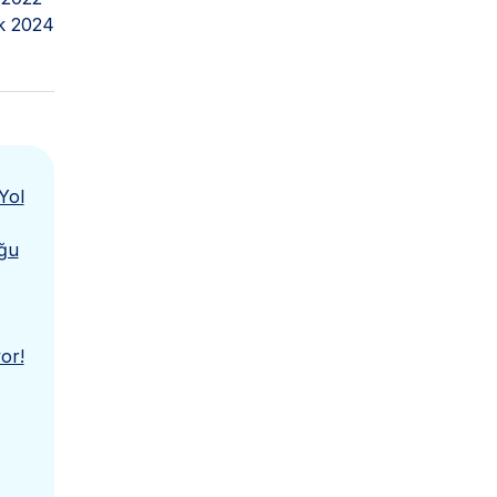
k 2024
Yol
uğu
or!