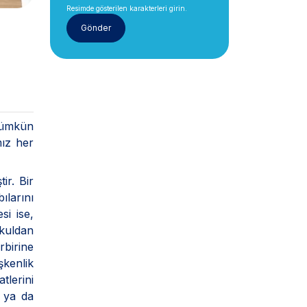
Resimde gösterilen karakterleri girin.
mümkün
mız her
ir. Bir
ılarını
si ise,
kuldan
rbirine
kenlik
tlerini
r ya da