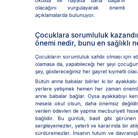
okulda ve hayatta daha başarılı
olacağını vurgulayarak önemli
açıklamalarda bulunuyor.
Çocuklara sorumluluk kazandır
önemi nedir, bunu en sağlıklı n
Çocukların sorumluluk sahibi olması için
olamasa da, yapabileceği her şeyi çocuğun
şey, göstereceğimiz her gayret kıymetli olaca
Bütün anne babalar bilirler ki bir ayakkab
yerlere yetişmek hemen her zaman önemli bi
anne babalar bağlar. Oysa ayakkabıyı kendi
mesela okul olsun, daha önemsiz değildi
verilen ödevleri de yapma mecburiyeti hisset
bağlıdır. Bu günlük, basit gibi görünen 
sergileyemezler, yeterli ve kararında bir atı
sürdüremezler. İnsanın tutum ve davranışla