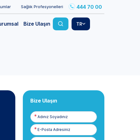
444 70 00
rumlar
Sağlık Profesyonelleri
urumsal
Bize Ulaşın
TR
Bize Ulaşın
Adınız
Soyadınız
E-
Posta
Telefon