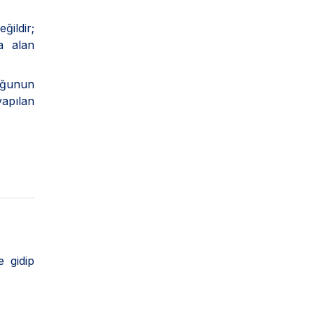
ildir;
a alan
uğunun
apılan
 gidip