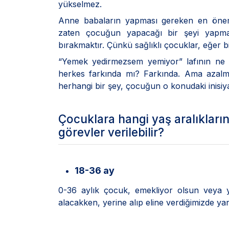
yükselmez.
Anne babaların yapması gereken en önemli
zaten çocuğun yapacağı bir şeyi yapma
bırakmaktır. Çünkü sağlıklı çocuklar, eğer bi
“Yemek yedirmezsem yemiyor” lafının ne d
herkes farkında mı? Farkında. Ama azal
herhangi bir şey, çocuğun o konudaki inisiyatif
Çocuklara hangi yaş aralıkları
görevler verilebilir?
18-36 ay
0-36 aylık çocuk, emekliyor olsun veya 
alacakken, yerine alıp eline verdiğimizde ya