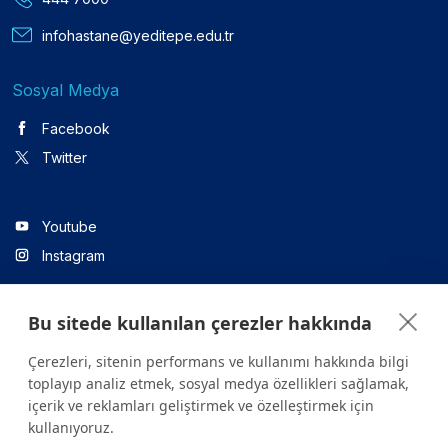
infohastane@yeditepe.edu.tr
Sosyal Medya
Facebook
Twitter
Youtube
Instagram
Bu sitede kullanılan çerezler hakkında
Linkedin
Çerezleri, sitenin performans ve kullanımı hakkında bilgi
toplayıp analiz etmek, sosyal medya özellikleri sağlamak,
içerik ve reklamları geliştirmek ve özelleştirmek için
Sitede yer alan tüm içerikler yalnızca bilgilendirme amaçlıdır.
kullanıyoruz.
Sağlığınızla ilgili sorularınız için mutlaka doktoruza ya da bir sağlık