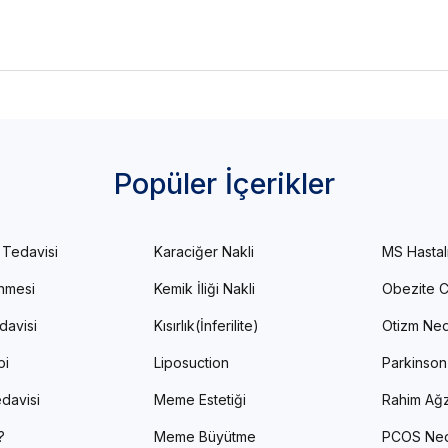
Popüler İçerikler
 Tedavisi
Karaciğer Nakli
MS Hastal
enmesi
Kemik İliği Nakli
Obezite C
davisi
Kısırlık(İnferilite)
Otizm Ned
pi
Liposuction
Parkinson
davisi
Meme Estetiği
Rahim Ağz
?
Meme Büyütme
PCOS Ned