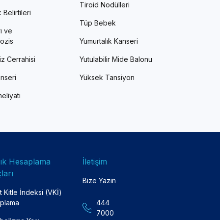
Tiroid Nodülleri
Belirtileri
Tüp Bebek
ı ve
ozis
Yumurtalık Kanseri
z Cerrahisi
Yutulabilir Mide Balonu
nseri
Yüksek Tansiyon
eliyatı
lık Hesaplama
İletişim
ları
Bize Yazın
 Kitle İndeksi (VKİ)
plama
444
7000