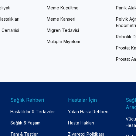
liyatı
Meme Küçültme
Panik Atak 
astalıkları
Meme Kanseri
Pelvik Ağr
Endometri
 Cerrahisi
Migren Tedavisi
Robotik Di
Multiple Miyelom
Prostat Ka
Prostat Am
Sağlık Rehberi
Hastalar İçin
Sağ
Araç
Hastalıklar & Tedaviler
Yatan Hasta Rehberi
Vücut
Sağlık & Yaşam
Hasta Hakları
Hesa
Tanı & Testler
Ziyaretçi Politikası