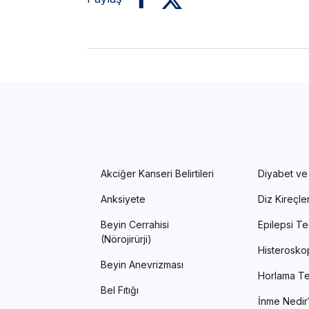
Akciğer Kanseri Belirtileri
Diyabet ve
Anksiyete
Diz Kireçl
Beyin Cerrahisi
Epilepsi Te
(Nörojirürji)
Histerosko
Beyin Anevrizması
Horlama Te
Bel Fıtığı
İnme Nedir