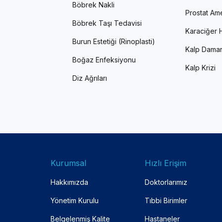
Böbrek Nakli
Prostat Ame
Böbrek Taşı Tedavisi
Karaciğer H
Burun Estetiği (Rinoplasti)
Kalp Damar
Boğaz Enfeksiyonu
Kalp Krizi
Diz Ağrıları
Kurumsal
Hızlı Erişim
Hakkımızda
Doktorlarımız
Yönetim Kurulu
Tıbbi Birimler
Belgelenmiş Kalite
Hastaneler