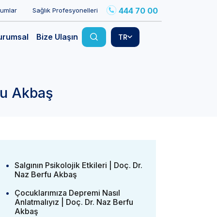
444 70 00
rumlar
Sağlık Profesyonelleri
urumsal
Bize Ulaşın
TR
fu Akbaş
Salgının Psikolojik Etkileri | Doç. Dr.
Naz Berfu Akbaş
Çocuklarımıza Depremi Nasıl
Anlatmalıyız | Doç. Dr. Naz Berfu
Akbaş