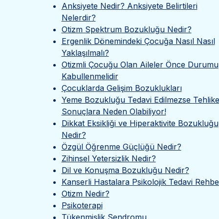
Anksiyete Nedir? Anksiyete Belirtileri
Nelerdir?
Otizm Spektrum Bozukluğu Nedir?
Ergenlik Dönemindeki Çocuğa Nasıl Nasıl
Yaklaşılmalı?
Otizmli Çocuğu Olan Aileler Önce Durumu
Kabullenmelidir
Çocuklarda Gelişim Bozuklukları
Yeme Bozukluğu Tedavi Edilmezse Tehlikel
Sonuçlara Neden Olabiliyor!
Dikkat Eksikliği ve Hiperaktivite Bozukluğu
Nedir?
Özgül Öğrenme Güçlüğü Nedir?
Zihinsel Yetersizlik Nedir?
Dil ve Konuşma Bozukluğu Nedir?
Kanserli Hastalara Psikolojik Tedavi Rehbe
Otizm Nedir?
Psikoterapi
Tükenmişlik Sendromu