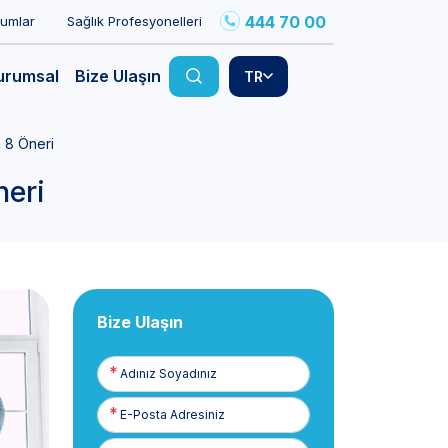
444 70 00
rumlar
Sağlık Profesyonelleri
urumsal
Bize Ulaşın
TR
a 8 Öneri
neri
Bize Ulaşın
Adınız
Soyadınız
E-
Posta
Telefon