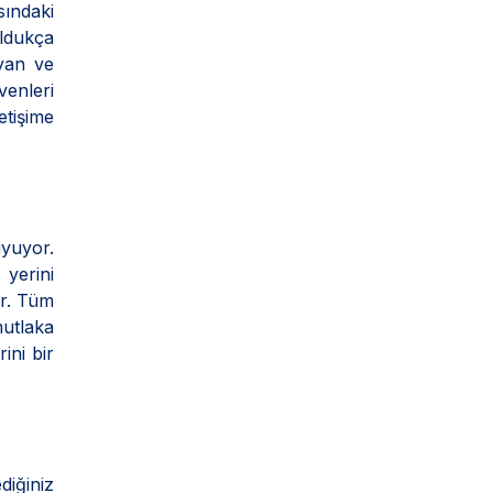
ındaki
oldukça
ayan ve
enleri
etişime
uyuyor.
 yerini
or. Tüm
mutlaka
ini bir
iğiniz