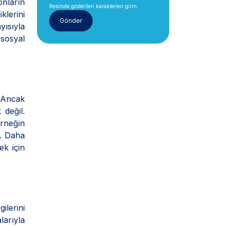
onların
Resimde gösterilen karakterleri girin.
klerini
yısıyla
sosyal
. Ancak
 değil.
Örneğin
n. Daha
ek için
ilerini
arıyla