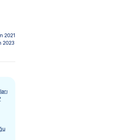
n 2021
m 2023
arı
?
uğu