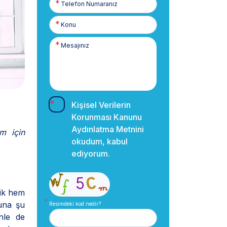
Numaranız
Kişisel Verilerin
Korunması Kanunu
Aydınlatma Metnini
im için
okudum, kabul
ediyorum.
jik hem
tuna şu
Resimdeki kod nedir?
enle de