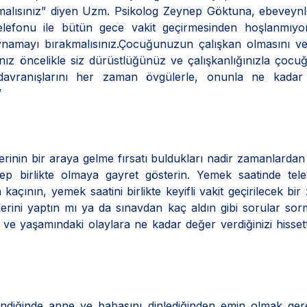
nmalısınız” diyen Uzm. Psikolog Zeynep Göktuna, ebeveyn
telefonu ile bütün gece vakit geçirmesinden hoşlanmıyor
oynamayı bırakmalısınız.Çocuğunuzun çalışkan olmasını v
rsanız öncelikle siz dürüstlüğünüz ve çalışkanlığınızla çoc
avranışlarını her zaman övgülerle, onunla ne kadar
”
rinin bir araya gelme fırsatı buldukları nadir zamanlardan b
ep birlikte olmaya gayret gösterin. Yemek saatinde tele
çının, yemek saatini birlikte keyifli vakit geçirilecek bi
lerini yaptın mı ya da sınavdan kaç aldın gibi sorular so
 ve yaşamındaki olaylara ne kadar değer verdiğinizi hisset
endiğinde anne ve babasını dinlediğinden emin olmak gere