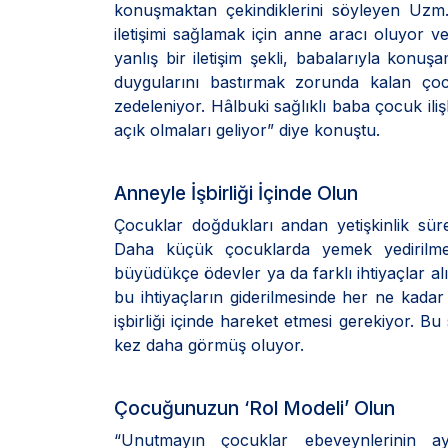
konuşmaktan çekindiklerini söyleyen Uzm
iletişimi sağlamak için anne aracı oluyor v
yanlış bir iletişim şekli, babalarıyla kon
duygularını bastırmak zorunda kalan çocu
zedeleniyor. Hâlbuki sağlıklı baba çocuk iliş
açık olmaları geliyor” diye konuştu.
Anneyle İşbirliği İçinde Olun
Çocuklar doğdukları andan yetişkinlik sür
Daha küçük çocuklarda yemek yedirilmesi, 
büyüdükçe ödevler ya da farklı ihtiyaçlar al
bu ihtiyaçların giderilmesinde her ne kada
işbirliği içinde hareket etmesi gerekiyor. Bu
kez daha görmüş oluyor.
Çocuğunuzun ‘Rol Modeli’ Olun
“Unutmayın çocuklar ebeveynlerinin a