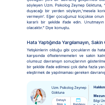
söyleyen Uzm. Psikolog Zeynep Göktuna, “Önc
duyacağı bir yerden söyleyin,'mesela k
vermeyin'. Eğer çocuğunuz küçükse onun boy
kararlı bir şekilde ifade edin. Unutmay
olacaktır.” Diye konuştu.
Hata Yaptığında Yargılamayın, Sakin 
Yetişkinlerin olduğu gibi çocukların da hat
karşısında öfkelenmemeleri ve sakin kal
olumsuz davranışın sonuçlarının gösterilm
bir şekilde ifade edilmesi çok daha fazla y
eleştirmek de yapılmaması gereken davranışl
Hakkı
Uzm. Psikolog Zeynep
Göktuna
Mezun 
Detaylı
Bilgi Ü
Bilgi
Randevu