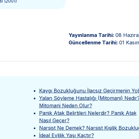
si (2001)
Yayınlanma Tarihi:
08 Hazira
Güncellenme Tarihi:
01 Kası
Kaygı Bozukluğunu İlaçsız Geçirmenin Yoll
Yalan Söyleme Hastalığı (Mitomani) Nedir
Mitomani Neden Olur?
Panik Atak Belirtileri Nelerdir? Panik Atak
Nasıl Geçer?
Narsist Ne Demek? Narsist Kişilik Bozukl
İdeal Evlilik Yaşı Kaçtır?