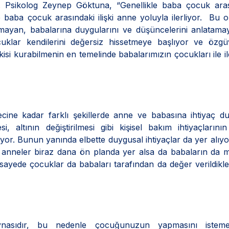
. Psikolog Zeynep Göktuna, “Genellikle baba çocuk aras
e baba çocuk arasındaki ilişki anne yoluyla ilerliyor. Bu 
uşamayan, babalarına duygularını ve düşüncelerini anlatam
klar kendilerini değersiz hissetmeye başlıyor ve özgüv
kisi kurabilmenin en temelinde babalarımızın çocukları ile il
ecine kadar farklı şekillerde anne ve babasına ihtiyaç d
altının değiştirilmesi gibi kişisel bakım ihtiyaçlarının
ıyor. Bunun yanında elbette duygusal ihtiyaçlar da yer alıy
r anneler biraz dana ön planda yer alsa da babaların da 
 sayede çocuklar da babaları tarafından da değer verildikler
ynasıdır, bu nedenle çocuğunuzun yapmasını istemed