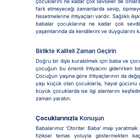
çocuklarını ne kadar çok sevseler de onlara 
fark etmeyeceği zamanlarda sevip, öpmeye t
hissetmelerine ihtiyaçları vardır. Sağlıklı ili
babalar çocuklarına ne kadar çok sevdi
yaşamlarında da kendilerini ve duygularını k
Birlikte Kaliteli Zaman Geçirin
Doğru bir ilişki kurabilmek için baba ve ço
çocuğun bu önemli ihtiyacını giderirken ba
Çocuğun yaşına göre ihtiyaçlarının da değişt
yaşı küçük olan çocuklarla, hayal gücünü g
büyük çocuklarda ise ilgi alanlarını keşfedi
zaman yaratın.
Çocuklarınızla
Konuşun
Babalarımız ‘Otoriter Baba’ imajı yaratmak i
fiziksel temas yoluyla göstermekten ka