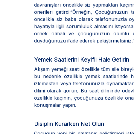
davranışları öncelikle siz yapmaktan kaçı
önerileri getirdi:“Örneğin, Çocuğunuzun 
öncelikle siz baba olarak telefonunuzla 
hayatıyla ilgili sorumluluk almasını istiyo
örnek olmalı ve çocuğunuzun olumlu d
duyduğunuzu ifade ederek pekiştirmelisiniz.
Yemek Saatlerini Keyifli Hale Getirin
Akşam yemeği saati özellikle tüm aile bireyle
bu nedenle özellikle yemek saatlerinde h
izlemekten veya telefonunuzla oynamaktan ka
dilimi olarak görün, Bu saat diliminde ödev
özellikle kaçının, çocuğunuza özellikle ona
konuşmalar yapın.
Disiplin Kurarken Net Olun
Çocuğun yeni bir davranış geliştirmesi ist