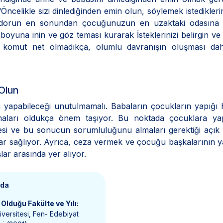
elikle sizi dinlediğinden emin olun, söylemek istediklerini
oridorun en sonundan çocuğunuzun en uzaktaki odasına
una inin ve göz teması kurarak İsteklerinizi belirgin ve
ın komut net olmadıkça, olumlu davranışın oluşması da
Olun
a yapabileceği unutulmamalı. Babaların çocukların yapığı 
maları oldukça önem taşıyor. Bu noktada çocuklara yapt
esi ve bu sonucun sorumluluğunu almaları gerektiği açık
arar sağlıyor. Ayrıca, ceza vermek ve çocuğu başkalarının 
ar arasında yer alıyor.
nda
Olduğu Fakülte ve Yılı:
niversitesi, Fen- Edebiyat