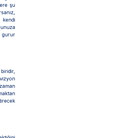
lere şu
sanız,
e kendi
uğunuza
 gurur
iridir,
vizyon
r zaman
rmaktan
tirecek
ktiğini