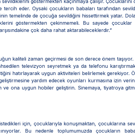
sevildiklerini göstermekten kaçınmaya çalışır. Çocuklarını 
ercih eder. Oysaki çocukların babaları tarafından sevildi
şkinin temelinde de çocuğa sevildiğini hissettirmek yatar. Dola
klerini göstermekten çekinmemeli. Bu sayede çocuklar 
arşısındakine çok daha rahat aktarabileceklerdir.”
cuğun kaliteli zaman geçirmesi de son derece önem taşıyor
hsedilen televizyon seyretmek ya da telefonu karıştırmak
iğini hatırlayarak uygun aktiviteleri belirlemek gerekiyor. 
eliştirmesine yardım edecek oyunları kurmasına izin veri
n ve ona uygun hobiler geliştirin. Sinemaya, tiyatroya gitm
stedikleri için, çocuklarıyla konuşmaktan, çocuklarına sevg
çınıyorlar. Bu nedenle toplumumuzda çocukların babal