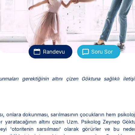
Randevu
Soru Sor
nmaları gerektiğinin altını çizen Göktuna sağlıklı iletiş
ası, onlara dokunması, sarılmasının çocukların hem psikolo
ler yaratacağının altını çizen Uzm. Psikolog Zeynep Gök
rmeyi 'otoritenin sarsılması' olarak görürler ve bu ned