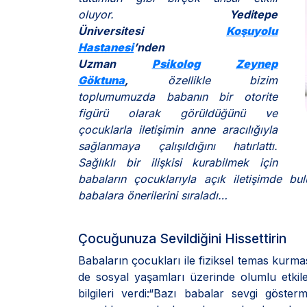
oluyor.
Yeditepe
Üniversitesi
Koşuyolu
Hastanesi
’nden
Uzman
Psikolog
Zeynep
Göktuna
,
özellikle bizim
toplumumuzda babanın bir otorite
figürü olarak görüldüğünü ve
çocuklarla iletişimin anne aracılığıyla
sağlanmaya çalışıldığını hatırlattı.
Sağlıklı bir ilişkisi kurabilmek için
babaların çocuklarıyla açık iletişimde bulu
babalara önerilerini sıraladı…
Çocuğunuza Sevildiğini Hissettirin
Babaların çocukları ile fiziksel temas kurm
de sosyal yaşamları üzerinde olumlu etki
bilgileri verdi:“Bazı babalar sevgi göste