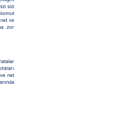
zi sizi
 komut
 net ve
ha zor
hatalar
ıkları
 ve net
yanında