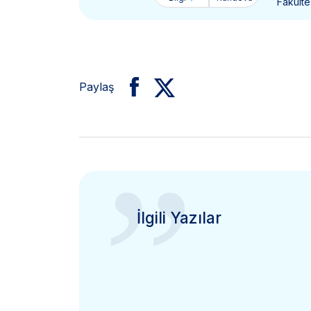
Fakülte
Paylaş
”
İlgili Yazılar