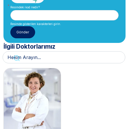
Resimdeki kod nedir?
Resimde gösterilen karakterleri girin.
İlgili Doktorlarımız