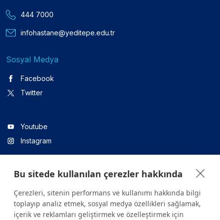
444 7000
infohastane@yeditepe.edu.tr
Sosyal Medya
Facebook
Twitter
Youtube
Instagram
Bu sitede kullanılan çerezler hakkında
Linkedin
Çerezleri, sitenin performans ve kullanımı hakkında bilgi
toplayıp analiz etmek, sosyal medya özellikleri sağlamak,
içerik ve reklamları geliştirmek ve özelleştirmek için