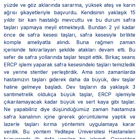
yüzde ve göz aklarında sararma, yüksek ateş ve karın
ağrısı şikayetleriyle başvurdu. Kendisinin yaklaşık 15
yıldır bir kan hastalığı mevcuttu ve bu durum safra
taşları yapmaya meyil etmekteydi. Bundan 2 yıl kadar
önce de safra kesesi taşları, safra kesesiyle birlikte
komple ameliyatla alındı. Buna rağmen zaman
içerisinde tekrarlayan şekilde atakları devam etti. Bu
sefer de safra yollarında taşlar tespit ettik. Birkaç seans
ERCP işlemi yaparak safra kesesindeki taşları temizledik
ve yerine stentler yerleştirdik. Ama son zamanlarda
hastamızın taşları giderek daha da büyük, dev taşlar
haline gelmeye başladı. Dev taşların da yaklaşık 3
santimetrelik oldukça büyük taşlar, ERCP işlemiyle
çıkarılamayacak kadar büyük ve sert kaya gibi taşlar.
Ne yapabiliriz diye düşündüğümüz zaman hastamıza
safra kanalının içine girerek görüntüleme yaptık ve
lazerle taşları kırma yöntemini uygulamaya karar
verdik. Bu yöntem Yeditepe Üniversitesi Hastaneleri
bünyesinde ilk defa yapılan bir işlemdi. Gerçekten