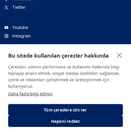
Twitter
Youtube
Instagram
Bu sitede kullanılan çerezler hakkında
Linkedin
Çerezleri, sitenin performans ve kullanımı hakkında bilgi
toplayıp analiz etmek, sosyal medya özellikleri sağlamak,
içerik ve reklamları geliştirmek ve özelleştirmek için
Sitede yer alan tüm içerikler yalnızca bilgilendirme amaçlıdır.
kullanıyoruz.
Sağlığınızla ilgili sorularınız için mutlaka doktoruza ya da bir sağlık
Daha fazla bilgi edinin
kuruluşuna başvurunuz.
Copyright © 2026. Yeditepe Üniversitesi Hastanesi. Tüm hakları
saklıdır.
Tüm çerezlere izin ver
Hepsini reddet
Gizlilik ve Çerez Politikası
KVKK Aydınlatma Metni