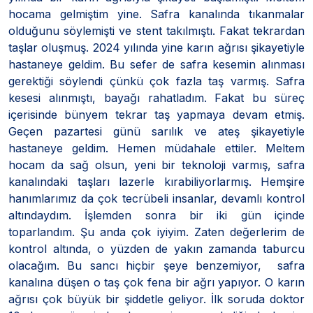
hocama gelmiştim yine. Safra kanalında tıkanmalar
olduğunu söylemişti ve stent takılmıştı. Fakat tekrardan
taşlar oluşmuş. 2024 yılında yine karın ağrısı şikayetiyle
hastaneye geldim. Bu sefer de safra kesemin alınması
gerektiği söylendi çünkü çok fazla taş varmış. Safra
kesesi alınmıştı, bayağı rahatladım. Fakat bu süreç
içerisinde bünyem tekrar taş yapmaya devam etmiş.
Geçen pazartesi günü sarılık ve ateş şikayetiyle
hastaneye geldim. Hemen müdahale ettiler. Meltem
hocam da sağ olsun, yeni bir teknoloji varmış, safra
kanalındaki taşları lazerle kırabiliyorlarmış. Hemşire
hanımlarımız da çok tecrübeli insanlar, devamlı kontrol
altındaydım. İşlemden sonra bir iki gün içinde
toparlandım. Şu anda çok iyiyim. Zaten değerlerim de
kontrol altında, o yüzden de yakın zamanda taburcu
olacağım. Bu sancı hiçbir şeye benzemiyor, safra
kanalına düşen o taş çok fena bir ağrı yapıyor. O karın
ağrısı çok büyük bir şiddetle geliyor. İlk soruda doktor