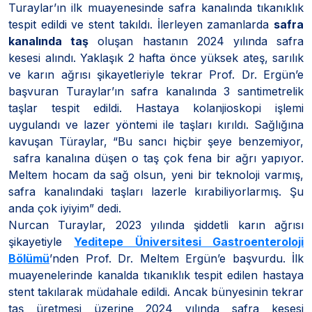
Turaylar’ın ilk muayenesinde safra kanalında tıkanıklık
tespit edildi ve stent takıldı. İlerleyen zamanlarda
safra
kanalında taş
oluşan hastanın 2024 yılında safra
kesesi alındı. Yaklaşık 2 hafta önce yüksek ateş, sarılık
ve karın ağrısı şikayetleriyle tekrar Prof. Dr. Ergün’e
başvuran Turaylar’ın safra kanalında 3 santimetrelik
taşlar tespit edildi. Hastaya kolanjioskopi işlemi
uygulandı ve lazer yöntemi ile taşları kırıldı. Sağlığına
kavuşan Türaylar, “Bu sancı hiçbir şeye benzemiyor,
safra kanalına düşen o taş çok fena bir ağrı yapıyor.
Meltem hocam da sağ olsun, yeni bir teknoloji varmış,
safra kanalındaki taşları lazerle kırabiliyorlarmış. Şu
anda çok iyiyim” dedi.
Nurcan Turaylar, 2023 yılında şiddetli karın ağrısı
şikayetiyle
Yeditepe Üniversitesi Gastroenteroloji
Bölümü
’nden Prof. Dr. Meltem Ergün’e başvurdu. İlk
muayenelerinde kanalda tıkanıklık tespit edilen hastaya
stent takılarak müdahale edildi. Ancak bünyesinin tekrar
taş üretmesi üzerine 2024 yılında safra kesesi