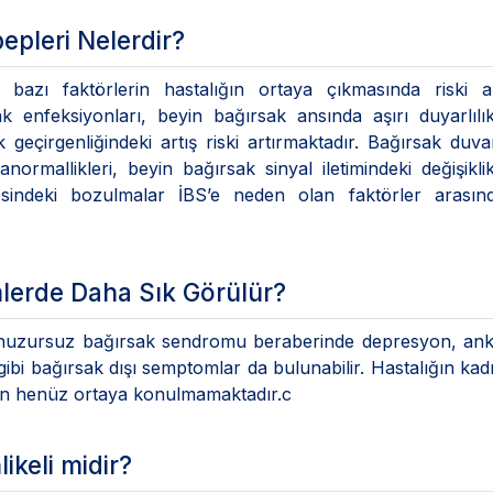
epleri Nelerdir?
 bazı faktörlerin hastalığın ortaya çıkmasında riski ar
k enfeksiyonları, beyin bağırsak ansında aşırı duyarlılı
 geçirgenliğindeki artış riski artırmaktadır. Bağırsak duva
normallikleri, beyin bağırsak sinyal iletimindeki değişikli
esindeki bozulmalar İBS’e neden olan faktörler arasın
mlerde Daha Sık Görülür?
 huzursuz bağırsak sendromu beraberinde depresyon, anks
gibi bağırsak dışı semptomlar da bulunabilir. Hastalığın kad
en henüz ortaya konulmamaktadır.c
ikeli midir?