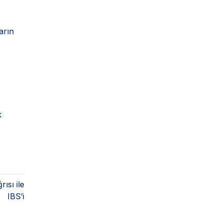
arın
k
ısı ile
 IBS’i