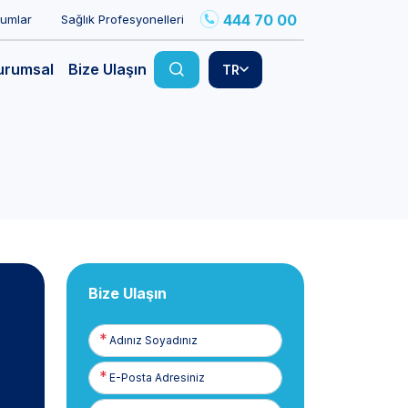
444 70 00
rumlar
Sağlık Profesyonelleri
urumsal
Bize Ulaşın
TR
Bize Ulaşın
Adınız
Soyadınız
E-
Posta
Telefon