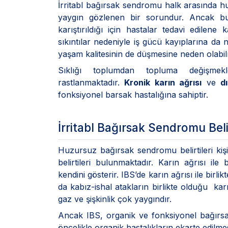
İrritabl bağırsak sendromu halk arasında h
yaygın gözlenen bir sorundur. Ancak bunu
karıştırıldığı için hastalar tedavi edilen
sıkıntılar nedeniyle iş gücü kayıplarına da n
yaşam kalitesinin de düşmesine neden olabil
Sıklığı toplumdan topluma değişme
rastlanmaktadır.
Kronik karın ağrısı
ve
d
fonksiyonel barsak hastalığına sahiptir.
İrritabl Bağırsak Sendromu Belir
Huzursuz bağırsak sendromu belirtileri kişide
belirtileri bulunmaktadır. Karın ağrısı ile b
kendini gösterir. IBS’de karın ağrısı ile bir
da kabız-ishal atakların birlikte olduğu kar
gaz ve şişkinlik çok yaygındır.
Ancak IBS, organik ve fonksiyonel bağırsak 
öncelikle organik hastalıkların ekarte edilm