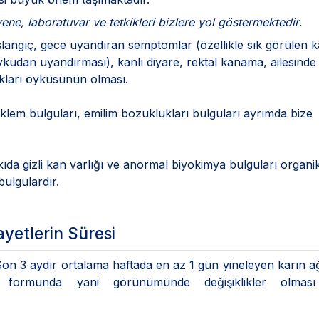
ne, laboratuvar ve tetkikleri bizlere yol göstermektedir
.
aşlangıç, gece uyandıran semptomlar (özellikle sık görülen k
ykudan uyandırması), kanlı diyare, rektal kanama, ailesinde
ıkları öyküsünün olması.
eklem bulguları, emilim bozuklukları bulguları ayrımda bize
kıda gizli kan varlığı ve anormal biyokimya bulguları organi
bulgulardır.
ayetlerin Süresi
n 3 aydır ortalama haftada en az 1 gün yineleyen karın ağr
ama formunda yani görünümünde değişiklikler olması