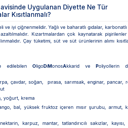
davisinde Uygulanan Diyette Ne Tür
alar Kısıtlanmalı?
ve iyi çiğnenmelidir. Yağlı ve baharatlı gıdalar, karbonatlı
 azaltılmalıdır. Kızartmalardan çok kaynatarak pişirilenler
alınmalıdır. Çay tüketimi, süt ve süt ürünlerinin alımı kısıtl
e edilebilen
O
ligo
D
i
M
onos
A
kkarid ve
P
oliyollerin d
 arpa, çavdar, soğan, pırasa, sarımsak, enginar, pancar, 
hut
a, yoğurt, krema
mango, bal, yüksek fruktoz içeren mısır şurubu, armut, 
ektarin, karpuz, mantar, tatlandırıcılı sakızlar, kayısı, ş