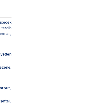
 içecek
 tercih
anmalı,
iyetten
rezene,
karpuz,
eftali,