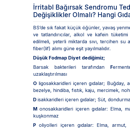
İrritabl Bağırsak Sendromu Te
Değişiklikler Olmalı? Hangi Gıd
BS’de sık fakat küçük öğünler, yavaş yenmeli 
ve tatlandırıcılar, alkol ve kafein tüketimi
edilmeli, yeterli miktarda sıvı, tercihen su 
fiber(lif) alımı güne eşit yayılmalıdır.
Düşük Fodmap Diyet dediğimiz;
Barsak bakterileri tarafından
F
erment
uzaklaştırılması
O
ligosakkaridleri içeren gıdalar; Buğday,
bezelye, hindiba, fıstık, kaju, mercimek, no
D
isakkaridleri içeren gıdalar; Süt, dondurm
M
onosakkaridleri içeren gıdalar: Elma, 
kuşkonmaz
P
oliyolleri içeren gıdalar: Elma, armut, n