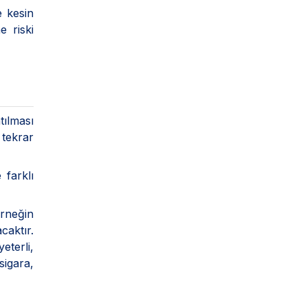
e kesin
e riski
ılması
 tekrar
 farklı
Örneğin
caktır.
eterli,
sigara,