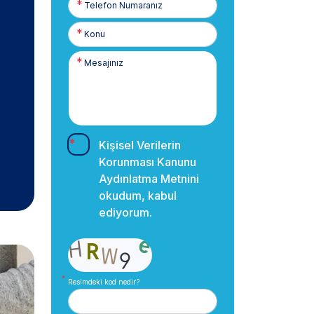
Numaranız
Kişisel Verilerin
Korunması Kanunu
Aydınlatma Metnini
okudum, kabul
ediyorum.
Resimdeki kod nedir?