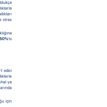
oldukça
klarla
dıkları
e stres
ığına
50%
’si
t edici
iklerle
shal ya
karında
ğu için