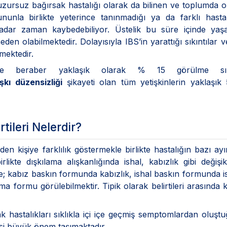
uzursuz bağırsak hastalığı olarak da bilinen ve toplumda 
nla birlikte yeterince tanınmadığı ya da farklı hastalı
e kadar zaman kaybedebiliyor. Üstelik bu süre içinde yaşa
eden olabilmektedir. Dolayısıyla IBS’in yarattığı sıkıntılar v
mektedir.
kle beraber yaklaşık olarak % 15 görülme sıkl
ışkı düzensizliği
şikayeti olan tüm yetişkinlerin yaklaşık
tileri Nelerdir?
n kişiye farklılık göstermekle birlikte hastalığın bazı ayır
irlikte dışkılama alışkanlığında ishal, kabızlık gibi değişikl
likte; kabız baskın formunda kabızlık, ishal baskın formunda i
ma formu görülebilmektir. Tipik olarak belirtileri arasında 
hastalıkları sıklıkla içi içe geçmiş semptomlardan oluştu
esi büyük önem taşımaktadır.