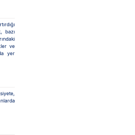
tırdığı
k, bazı
rındaki
kler ve
da yer
iyete,
ınlarda