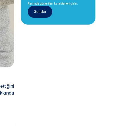
Resimde gösterilen karakterleri girin.
tiğini
akkında