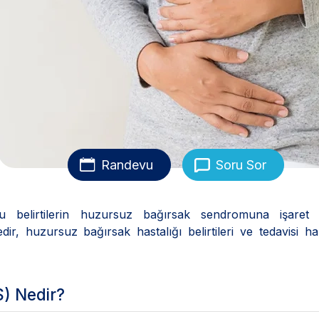
Randevu
Soru Sor
elirtilerin huzursuz bağırsak sendromuna işaret et
ir, huzursuz bağırsak hastalığı belirtileri ve tedavisi h
S) Nedir?