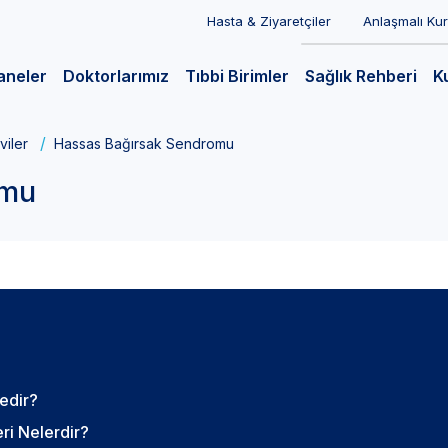
Hasta & Ziyaretçiler
Anlaşmalı Ku
aneler
Doktorlarımız
Tıbbi Birimler
Sağlık Rehberi
K
viler
Hassas Bağırsak Sendromu
omu
Nedir?
eri Nelerdir?