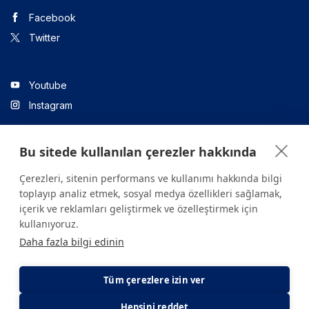
Facebook
Twitter
Youtube
Instagram
Bu sitede kullanılan çerezler hakkında
Linkedin
Çerezleri, sitenin performans ve kullanımı hakkında bilgi
toplayıp analiz etmek, sosyal medya özellikleri sağlamak,
içerik ve reklamları geliştirmek ve özelleştirmek için
Sitede yer alan tüm içerikler yalnızca bilgilendirme amaçlıdır.
kullanıyoruz.
Sağlığınızla ilgili sorularınız için mutlaka doktoruza ya da bir sağlık
Daha fazla bilgi edinin
kuruluşuna başvurunuz.
Copyright © 2026. Yeditepe Üniversitesi Hastanesi. Tüm hakları
saklıdır.
Tüm çerezlere izin ver
Hepsini reddet
Gizlilik ve Çerez Politikası
KVKK Aydınlatma Metni